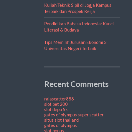
Kuliah Teknik Sipil di Jogja Kampus
Terbaik dan Prospek Kerja
Pendidikan Bahasa Indonesia: Kunci
Literasi & Budaya
Tips Memilih Jurusan Ekonomi 3
Universitas Negeri Terbaik
Recent Comments
rajascatter888
slot bet 200
slot depo 5k
gates of olympus super scatter
situs slot thailand
gates of olympus
slot bonus