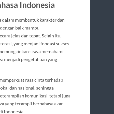
ahasa Indonesia
is dalam membentuk karakter dan
a dengan baik mampu
cara jelas dan tepat. Selain itu,
erasi, yang menjadi fondasi sukses
ggi memungkinkan siswa memahami
ya menjadi pengetahuan yang
 memperkuat rasa cinta terhadap
okal dan nasional, sehingga
terampilan komunikasi, tetapi juga
wa yang terampil berbahasa akan
i Indonesia.