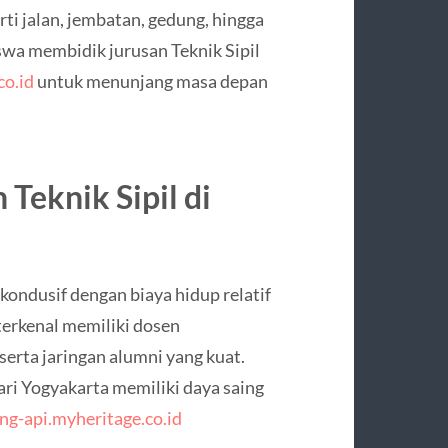
i jalan, jembatan, gedung, hingga
swa membidik jurusan Teknik Sipil
co.id
untuk menunjang masa depan
Teknik Sipil di
ondusif dengan biaya hidup relatif
terkenal memiliki dosen
serta jaringan alumni yang kuat.
ari Yogyakarta memiliki daya saing
ing-api.myheritage.co.id