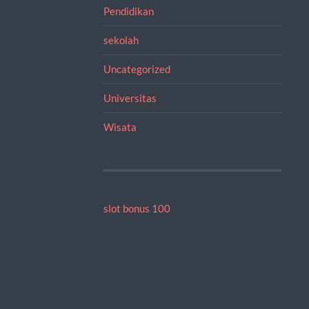
Pendidikan
sekolah
Uncategorized
Universitas
Wisata
slot bonus 100