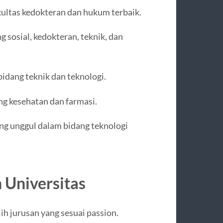
akultas kedokteran dan hukum terbaik.
 sosial, kedokteran, teknik, dan
bidang teknik dan teknologi.
ng kesehatan dan farmasi.
ng unggul dalam bidang teknologi
 Universitas
ih jurusan yang sesuai passion.