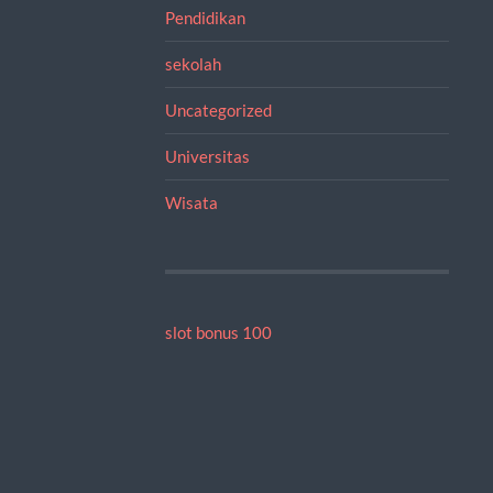
Pendidikan
sekolah
Uncategorized
Universitas
Wisata
slot bonus 100