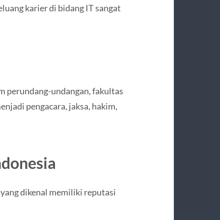
luang karier di bidang IT sangat
tem perundang-undangan, fakultas
enjadi pengacara, jaksa, hakim,
ndonesia
 yang dikenal memiliki reputasi