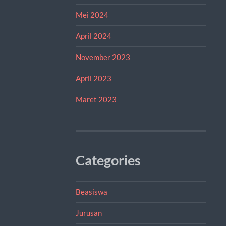
Mei 2024
April 2024
November 2023
April 2023
Maret 2023
Categories
Beasiswa
Jurusan