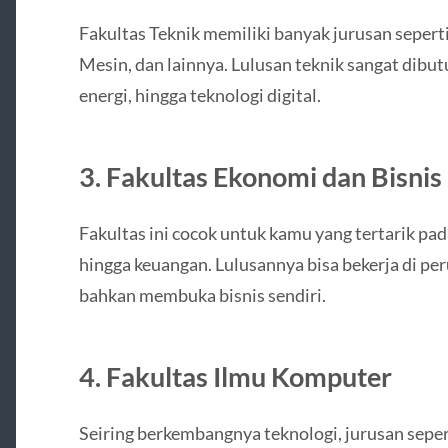
Fakultas Teknik memiliki banyak jurusan seperti 
Mesin, dan lainnya. Lulusan teknik sangat dibutu
energi, hingga teknologi digital.
3. Fakultas Ekonomi dan Bisnis
Fakultas ini cocok untuk kamu yang tertarik pa
hingga keuangan. Lulusannya bisa bekerja di p
bahkan membuka bisnis sendiri.
4. Fakultas Ilmu Komputer
Seiring berkembangnya teknologi, jurusan seper