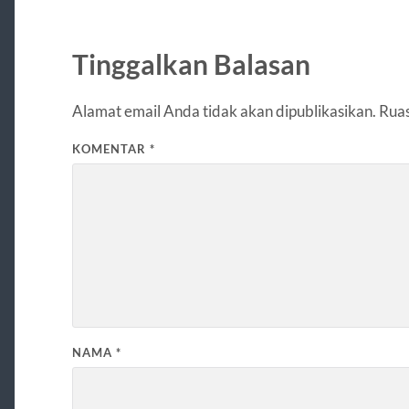
Tinggalkan Balasan
Alamat email Anda tidak akan dipublikasikan.
Ruas
KOMENTAR
*
NAMA
*