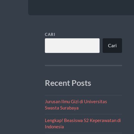
CARI
Cari
Recent Posts
Jurusan Ilmu Gizi di Universitas
Swasta Surabaya
Lengkap! Beasiswa S2 Keperawatan di
Indonesia