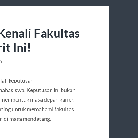
Kenali Fakultas
it Ini!
KY
alah keputusan
 mahasiswa. Keputusan ini bukan
a membentuk masa depan karier.
enting untuk memahami fakultas
san di masa mendatang.