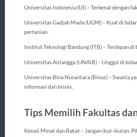
Universitas Indonesia (UI) – Terkenal dengan f
Universitas Gadjah Mada (UGM) – Kuat di bidang
pertanian.
Institut Teknologi Bandung (ITB) – Terdepan di 
Universitas Airlangga (UNAIR) – Unggul di bida
Universitas Bina Nusantara (Binus) – Swasta ya
informasi dan bisnis.
Tips Memilih Fakultas dan
Kenali Minat dan Bakat – Jangan ikut-ikutan. Pil