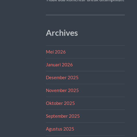
Archives
Mei 2026
Januari 2026
Desember 2025
November 2025
Oktober 2025
September 2025
Agustus 2025