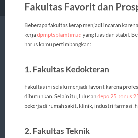
Fakultas Favorit dan Pro
Beberapa fakultas kerap menjadi incaran kare
kerja
dpmptsplamtim.id
yang luas dan stabil. Be
harus kamu pertimbangkan:
1. Fakultas Kedokteran
Fakultas ini selalu menjadi favorit karena profe
dibutuhkan. Selain itu, lulusan
depo 25 bonus 2
bekerja di rumah sakit, klinik, industri farmasi,
2. Fakultas Teknik