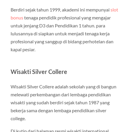
Berdiri sejak tahun 1999, akademi ini mempunyai
slot
bonus
tenaga pendidik profesional yang mengajar
untuk jenjang D3 dan Pendidikan 1 tahun. para
lulusannya di siapkan untuk menjadi tenaga kerja
profesional yang sanggup di bidang perhotelan dan
kapal pesiar.
Wisakti Silver Collere
Wisakti Silver Collere adalah sekolah yang di bangun
melewati perkembangan dari lembaga pendidikan
wisakti yang sudah berdiri sejak tahun 1987 yang
bekerja sama dengan lembaga pendidikan silver
college.
Di kutip dari halaman resmi wisakti international