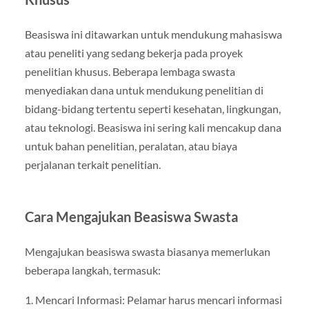
Beasiswa ini ditawarkan untuk mendukung mahasiswa
atau peneliti yang sedang bekerja pada proyek
penelitian khusus. Beberapa lembaga swasta
menyediakan dana untuk mendukung penelitian di
bidang-bidang tertentu seperti kesehatan, lingkungan,
atau teknologi. Beasiswa ini sering kali mencakup dana
untuk bahan penelitian, peralatan, atau biaya
perjalanan terkait penelitian.
Cara Mengajukan Beasiswa Swasta
Mengajukan beasiswa swasta biasanya memerlukan
beberapa langkah, termasuk:
1. Mencari Informasi: Pelamar harus mencari informasi