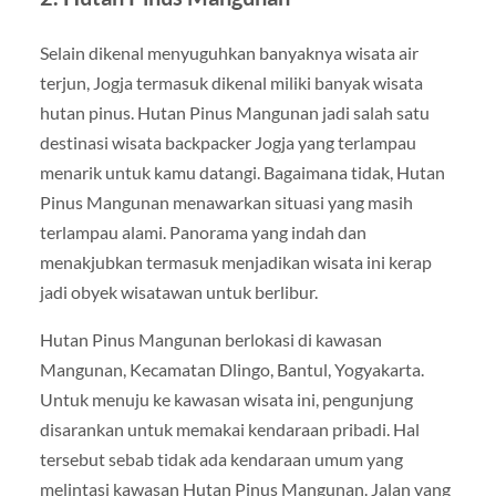
Selain dikenal menyuguhkan banyaknya wisata air
terjun, Jogja termasuk dikenal miliki banyak wisata
hutan pinus. Hutan Pinus Mangunan jadi salah satu
destinasi wisata backpacker Jogja yang terlampau
menarik untuk kamu datangi. Bagaimana tidak, Hutan
Pinus Mangunan menawarkan situasi yang masih
terlampau alami. Panorama yang indah dan
menakjubkan termasuk menjadikan wisata ini kerap
jadi obyek wisatawan untuk berlibur.
Hutan Pinus Mangunan berlokasi di kawasan
Mangunan, Kecamatan Dlingo, Bantul, Yogyakarta.
Untuk menuju ke kawasan wisata ini, pengunjung
disarankan untuk memakai kendaraan pribadi. Hal
tersebut sebab tidak ada kendaraan umum yang
melintasi kawasan Hutan Pinus Mangunan. Jalan yang