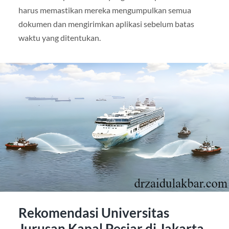
harus memastikan mereka mengumpulkan semua
dokumen dan mengirimkan aplikasi sebelum batas
waktu yang ditentukan.
Rekomendasi Universitas
Jurusan Kapal Pesiar di Jakarta