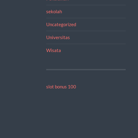
sekolah
Uncategorized
Universitas
Wisata
slot bonus 100