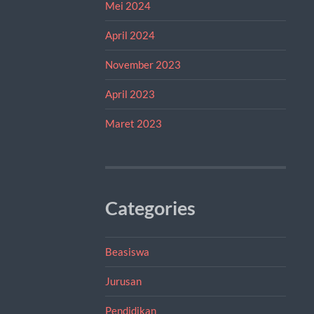
Mei 2024
April 2024
November 2023
April 2023
Maret 2023
Categories
Beasiswa
Jurusan
Pendidikan