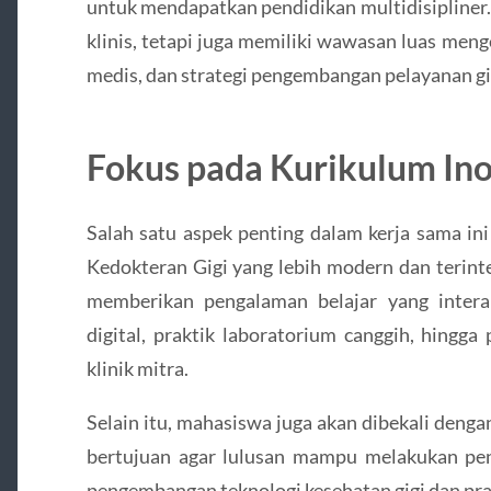
untuk mendapatkan pendidikan multidisipliner
klinis, tetapi juga memiliki wawasan luas men
medis, dan strategi pengembangan pelayanan gi
Fokus pada Kurikulum Ino
Salah satu aspek penting dalam kerja sama i
Kedokteran Gigi yang lebih modern dan terinte
memberikan pengalaman belajar yang intera
digital, praktik laboratorium canggih, hingg
klinik mitra.
Selain itu, mahasiswa juga akan dibekali dengan 
bertujuan agar lulusan mampu melakukan pene
pengembangan teknologi kesehatan gigi dan prakt