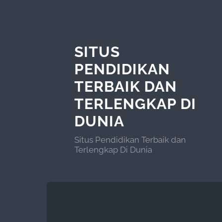
SITUS
PENDIDIKAN
TERBAIK DAN
TERLENGKAP DI
DUNIA
Situs Pendidikan Terbaik dan
Terlengkap Di Dunia