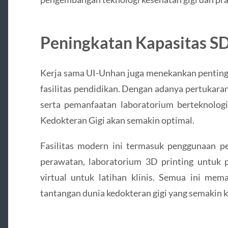
Peningkatan Kapasitas SD
Kerja sama UI-Unhan juga menekankan penting
fasilitas pendidikan. Dengan adanya pertukara
serta pemanfaatan laboratorium berteknologi 
Kedokteran Gigi akan semakin optimal.
Fasilitas modern ini termasuk penggunaan pe
perawatan, laboratorium 3D printing untuk p
virtual untuk latihan klinis. Semua ini me
tantangan dunia kedokteran gigi yang semakin 