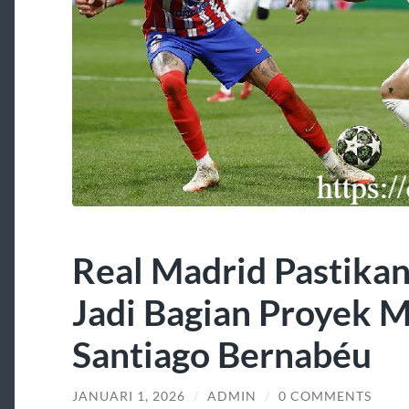
Real Madrid Pastika
Jadi Bagian Proyek 
Santiago Bernabéu
JANUARI 1, 2026
/
ADMIN
/
0 COMMENTS