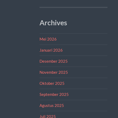
Archives
Mei 2026
Januari 2026
Desember 2025
November 2025
Oktober 2025
September 2025
Agustus 2025
Juli 2025