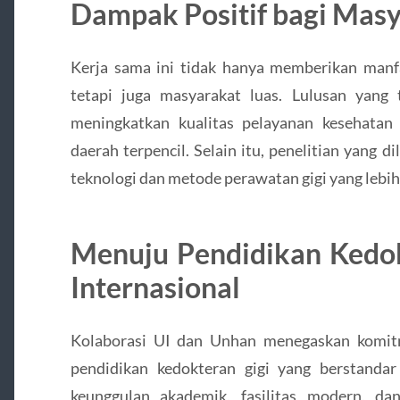
Dampak Positif bagi Mas
Kerja sama ini tidak hanya memberikan manfa
tetapi juga masyarakat luas. Lulusan yang
meningkatkan kualitas pelayanan kesehatan 
daerah terpencil. Selain itu, penelitian yang
teknologi dan metode perawatan gigi yang lebih e
Menuju Pendidikan Kedok
Internasional
Kolaborasi UI dan Unhan menegaskan komit
pendidikan kedokteran gigi yang berstanda
keunggulan akademik, fasilitas modern, da