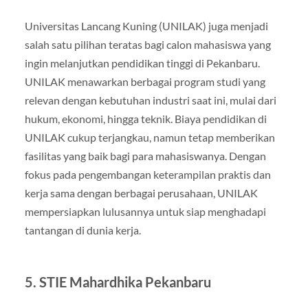
Universitas Lancang Kuning (UNILAK) juga menjadi
salah satu pilihan teratas bagi calon mahasiswa yang
ingin melanjutkan pendidikan tinggi di Pekanbaru.
UNILAK menawarkan berbagai program studi yang
relevan dengan kebutuhan industri saat ini, mulai dari
hukum, ekonomi, hingga teknik. Biaya pendidikan di
UNILAK cukup terjangkau, namun tetap memberikan
fasilitas yang baik bagi para mahasiswanya. Dengan
fokus pada pengembangan keterampilan praktis dan
kerja sama dengan berbagai perusahaan, UNILAK
mempersiapkan lulusannya untuk siap menghadapi
tantangan di dunia kerja.
5.
STIE Mahardhika Pekanbaru