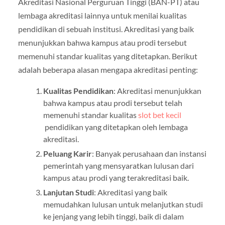
Akreditasi Nasional Perguruan Tinggi (BAN-PT) atau
lembaga akreditasi lainnya untuk menilai kualitas
pendidikan di sebuah institusi. Akreditasi yang baik
menunjukkan bahwa kampus atau prodi tersebut
memenuhi standar kualitas yang ditetapkan. Berikut
adalah beberapa alasan mengapa akreditasi penting:
Kualitas Pendidikan
: Akreditasi menunjukkan
bahwa kampus atau prodi tersebut telah
memenuhi standar kualitas
slot bet kecil
pendidikan yang ditetapkan oleh lembaga
akreditasi.
Peluang Karir
: Banyak perusahaan dan instansi
pemerintah yang mensyaratkan lulusan dari
kampus atau prodi yang terakreditasi baik.
Lanjutan Studi
: Akreditasi yang baik
memudahkan lulusan untuk melanjutkan studi
ke jenjang yang lebih tinggi, baik di dalam