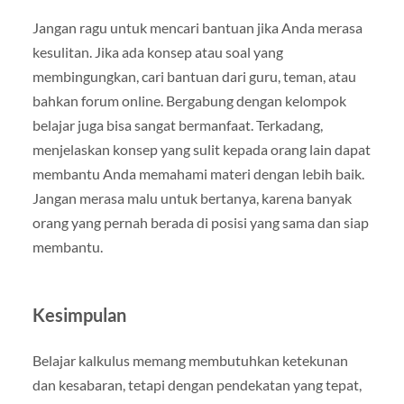
Jangan ragu untuk mencari bantuan jika Anda merasa
kesulitan. Jika ada konsep atau soal yang
membingungkan, cari bantuan dari guru, teman, atau
bahkan forum online. Bergabung dengan kelompok
belajar juga bisa sangat bermanfaat. Terkadang,
menjelaskan konsep yang sulit kepada orang lain dapat
membantu Anda memahami materi dengan lebih baik.
Jangan merasa malu untuk bertanya, karena banyak
orang yang pernah berada di posisi yang sama dan siap
membantu.
Kesimpulan
Belajar kalkulus memang membutuhkan ketekunan
dan kesabaran, tetapi dengan pendekatan yang tepat,