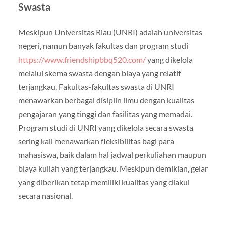
Swasta
Meskipun Universitas Riau (UNRI) adalah universitas
negeri, namun banyak fakultas dan program studi
https://www.friendshipbbq520.com/
yang dikelola
melalui skema swasta dengan biaya yang relatif
terjangkau. Fakultas-fakultas swasta di UNRI
menawarkan berbagai disiplin ilmu dengan kualitas
pengajaran yang tinggi dan fasilitas yang memadai.
Program studi di UNRI yang dikelola secara swasta
sering kali menawarkan fleksibilitas bagi para
mahasiswa, baik dalam hal jadwal perkuliahan maupun
biaya kuliah yang terjangkau. Meskipun demikian, gelar
yang diberikan tetap memiliki kualitas yang diakui
secara nasional.