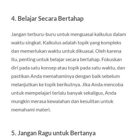
4.
Belajar Secara Bertahap
Jangan terburu-buru untuk menguasai kalkulus dalam
waktu singkat. Kalkulus adalah topik yang kompleks
dan memerlukan waktu untuk dikuasai. Oleh karena
itu, penting untuk belajar secara bertahap. Fokuskan
diri pada satu konsep atau topik pada satu waktu, dan
pastikan Anda memahaminya dengan baik sebelum
melanjutkan ke topik berikutnya. Jika Anda mencoba
untuk mempelajari terlalu banyak sekaligus, Anda
mungkin merasa kewalahan dan kesulitan untuk
memahami materi.
5.
Jangan Ragu untuk Bertanya