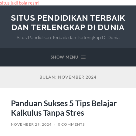
situs judi bola resmi
SITUS PENDIDIKAN TERBAIK
DAN TERLENGKAP DI DUNIA
Situs Pendidikan Terbaik dan Terlengkap Di Dunia
SHOW MENU
BULAN:
NOVEMBER 2024
Panduan Sukses 5 Tips Belajar
Kalkulus Tanpa Stres
NOVEMBER 29, 2024
/
0 COMMENTS