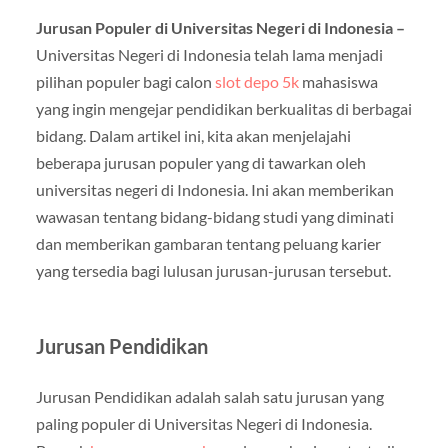
Jurusan Populer di Universitas Negeri di Indonesia –
Universitas Negeri di Indonesia telah lama menjadi
pilihan populer bagi calon
slot depo 5k
mahasiswa
yang ingin mengejar pendidikan berkualitas di berbagai
bidang. Dalam artikel ini, kita akan menjelajahi
beberapa jurusan populer yang di tawarkan oleh
universitas negeri di Indonesia. Ini akan memberikan
wawasan tentang bidang-bidang studi yang diminati
dan memberikan gambaran tentang peluang karier
yang tersedia bagi lulusan jurusan-jurusan tersebut.
Jurusan Pendidikan
Jurusan Pendidikan adalah salah satu jurusan yang
paling populer di Universitas Negeri di Indonesia.