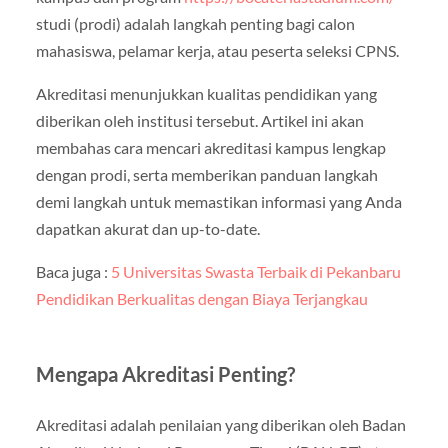
studi (prodi) adalah langkah penting bagi calon
mahasiswa, pelamar kerja, atau peserta seleksi CPNS.
Akreditasi menunjukkan kualitas pendidikan yang
diberikan oleh institusi tersebut. Artikel ini akan
membahas cara mencari akreditasi kampus lengkap
dengan prodi, serta memberikan panduan langkah
demi langkah untuk memastikan informasi yang Anda
dapatkan akurat dan up-to-date.
Baca juga :
5 Universitas Swasta Terbaik di Pekanbaru
Pendidikan Berkualitas dengan Biaya Terjangkau
Mengapa Akreditasi Penting?
Akreditasi adalah penilaian yang diberikan oleh Badan