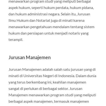
menawarkan program studi yang meliputi berbagai
aspek hukum, seperti hukum perdata, hukum pidana,
dan hukum administrasi negara. Selain itu, Jurusan
Ilmu Hukum dan Notariat juga di minati karena
menawarkan pengetahuan mendalam tentang sistem
hukum dan persiapan untuk menjadi notaris yang
terampil.
Jurusan Manajemen
Jurusan Manajemen adalah salah satu jurusan yang di
minati di Universitas Negeri di Indonesia. Dalam dunia
yang terus berkembang ini, keahlian manajemen
sangat di perlukan di berbagai sektor. Jurusan
Manajemen menawarkan program studi yang meliputi
berbagai aspek manajemen, termasuk manajemen