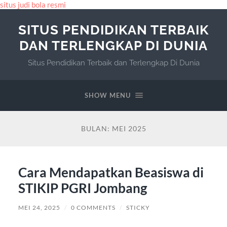
situs judi bola resmi
SITUS PENDIDIKAN TERBAIK
DAN TERLENGKAP DI DUNIA
Situs Pendidikan Terbaik dan Terlengkap Di Dunia
SHOW MENU
BULAN:
MEI 2025
Cara Mendapatkan Beasiswa di
STIKIP PGRI Jombang
MEI 24, 2025
/
0 COMMENTS
/
STICKY