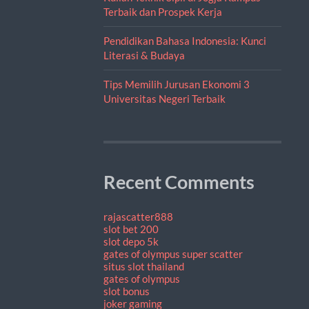
Terbaik dan Prospek Kerja
Pendidikan Bahasa Indonesia: Kunci
Literasi & Budaya
Tips Memilih Jurusan Ekonomi 3
Universitas Negeri Terbaik
Recent Comments
rajascatter888
slot bet 200
slot depo 5k
gates of olympus super scatter
situs slot thailand
gates of olympus
slot bonus
joker gaming