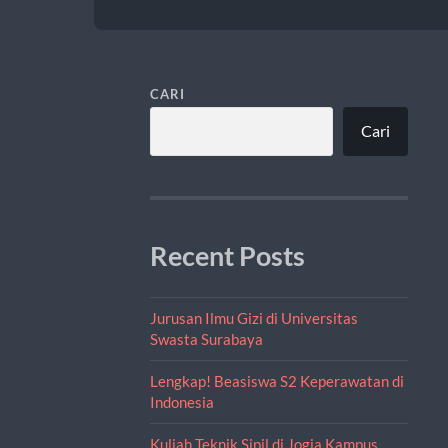
CARI
Cari
Recent Posts
Jurusan Ilmu Gizi di Universitas
Swasta Surabaya
Lengkap! Beasiswa S2 Keperawatan di
Indonesia
Kuliah Teknik Sipil di Jogja Kampus