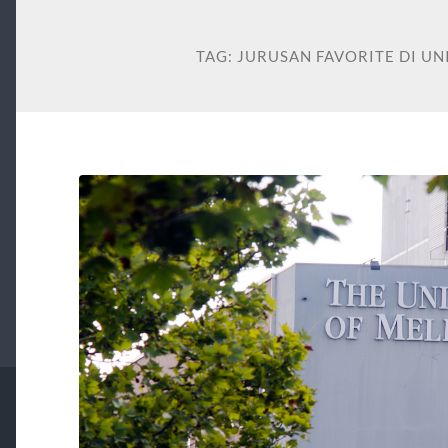
TAG:
JURUSAN FAVORITE DI UN