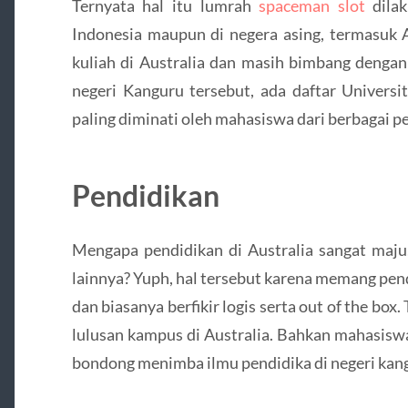
Ternyata hal itu lumrah
spaceman slot
dilak
Indonesia maupun di negera asing, termasuk Au
kuliah di Australia dan masih bimbang dengan
negeri Kanguru tersebut, ada daftar Universi
paling diminati oleh mahasiswa dari berbagai p
Pendidikan
Mengapa pendidikan di Australia sangat maju
lainnya? Yuph, hal tersebut karena memang pe
dan biasanya berfikir logis serta out of the box.
lulusan kampus di Australia. Bahkan mahasiswa
bondong menimba ilmu pendidika di negeri kang