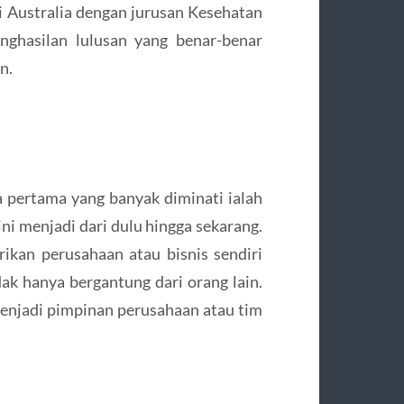
i Australia dengan jurusan Kesehatan
enghasilan lulusan yang benar-benar
n.
a pertama yang banyak diminati ialah
ni menjadi dari dulu hingga sekarang.
rikan perusahaan atau bisnis sendiri
ak hanya bergantung dari orang lain.
 menjadi pimpinan perusahaan atau tim