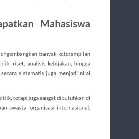
apatkan Mahasiswa
 mengembangkan banyak keterampilan
lik, riset, analisis kebijakan, hingga
ecara sistematis juga menjadi nilai
litik, tetapi juga sangat dibutuhkan di
n swasta, organisasi internasional,