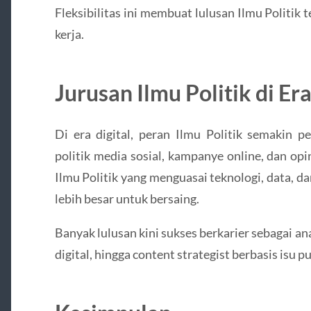
Fleksibilitas ini membuat lulusan Ilmu Politik t
kerja.
Jurusan Ilmu Politik di Era
Di era digital, peran Ilmu Politik semakin pe
politik media sosial, kampanye online, dan opi
Ilmu Politik yang menguasai teknologi, data, d
lebih besar untuk bersaing.
Banyak lulusan kini sukses berkarier sebagai ana
digital, hingga content strategist berbasis isu pu