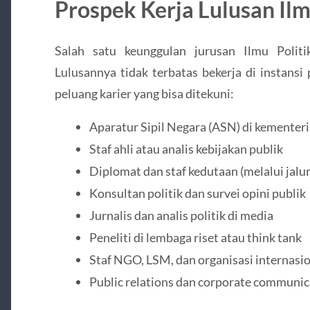
Prospek Kerja Lulusan Ilm
Salah satu keunggulan jurusan Ilmu Politi
Lulusannya tidak terbatas bekerja di instansi
peluang karier yang bisa ditekuni:
Aparatur Sipil Negara (ASN) di kementer
Staf ahli atau analis kebijakan publik
Diplomat dan staf kedutaan (melalui jalu
Konsultan politik dan survei opini publik
Jurnalis dan analis politik di media
Peneliti di lembaga riset atau think tank
Staf NGO, LSM, dan organisasi internasi
Public relations dan corporate communic