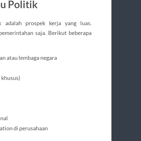
u Politik
k adalah prospek kerja yang luas.
 pemerintahan saja. Berikut beberapa
ian atau lembaga negara
r khusus)
onal
ation di perusahaan