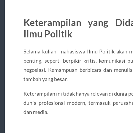
Keterampilan yang Did
Ilmu Politik
Selama kuliah, mahasiswa Ilmu Politik akan
penting, seperti berpikir kritis, komunikasi pub
negosiasi. Kemampuan berbicara dan menulis s
tambah yang besar.
Keterampilan ini tidak hanya relevan di dunia po
dunia profesional modern, termasuk perusahaa
dan media.