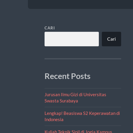
CARI
Cari
Recent Posts
Jurusan Ilmu Gizi di Universitas
Swasta Surabaya
Lengkap! Beasiswa S2 Keperawatan di
Indonesia
Kuliah Teknik Sipil di Jogja Kampus