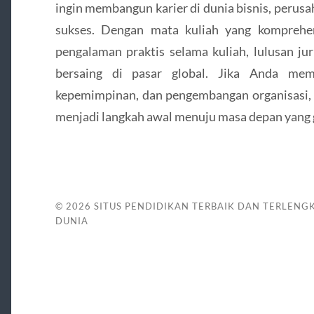
ingin membangun karier di dunia bisnis, perus
sukses. Dengan mata kuliah yang komprehens
pengalaman praktis selama kuliah, lulusan j
bersaing di pasar global. Jika Anda memi
kepemimpinan, dan pengembangan organisasi,
menjadi langkah awal menuju masa depan yang 
© 2026
SITUS PENDIDIKAN TERBAIK DAN TERLENGK
DUNIA