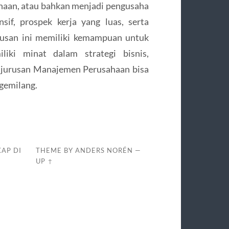
ahaan, atau bahkan menjadi pengusaha
if, prospek kerja yang luas, serta
urusan ini memiliki kemampuan untuk
liki minat dalam strategi bisnis,
 jurusan Manajemen Perusahaan bisa
gemilang.
AP DI
THEME BY
ANDERS NORÉN
—
UP ↑