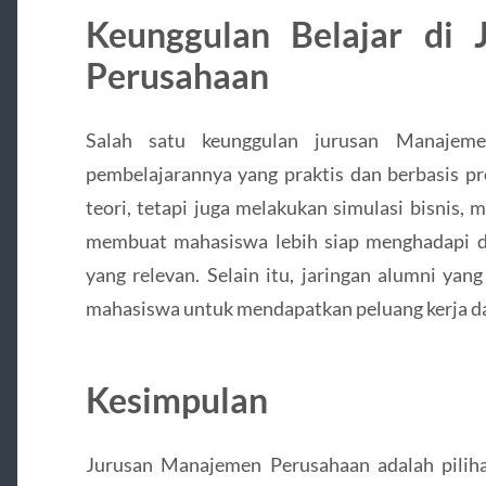
Keunggulan Belajar di
Perusahaan
Salah satu keunggulan jurusan Manajeme
pembelajarannya yang praktis dan berbasis pr
teori, tetapi juga melakukan simulasi bisnis, 
membuat mahasiswa lebih siap menghadapi d
yang relevan. Selain itu, jaringan alumni yan
mahasiswa untuk mendapatkan peluang kerja dan
Kesimpulan
Jurusan Manajemen Perusahaan adalah pilih