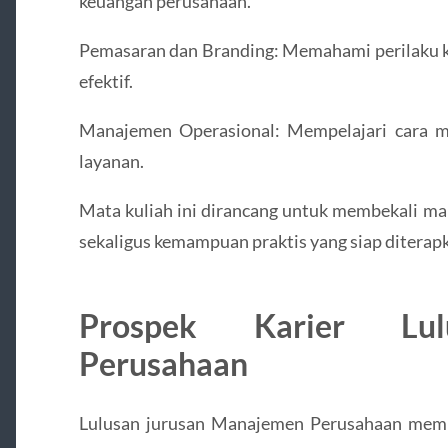
keuangan perusahaan.
Pemasaran dan Branding: Memahami perilaku k
efektif.
Manajemen Operasional: Mempelajari cara m
layanan.
Mata kuliah ini dirancang untuk membekali ma
sekaligus kemampuan praktis yang siap diterapka
Prospek Karier Lu
Perusahaan
Lulusan jurusan Manajemen Perusahaan memili