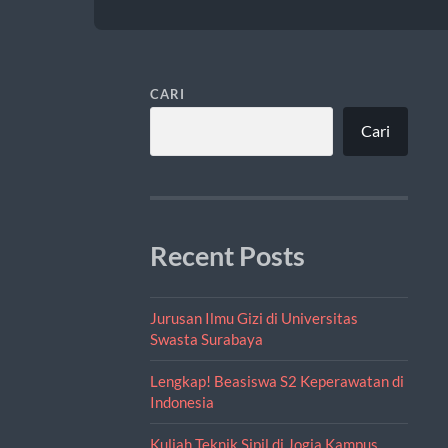
CARI
Cari
Recent Posts
Jurusan Ilmu Gizi di Universitas
Swasta Surabaya
Lengkap! Beasiswa S2 Keperawatan di
Indonesia
Kuliah Teknik Sipil di Jogja Kampus