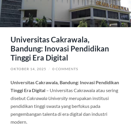
Universitas Cakrawala,
Bandung: Inovasi Pendidikan
Tinggi Era Digital
OKTOBER 14, 2025
/
0 COMMENTS
Universitas Cakrawala, Bandung: Inovasi Pendidikan
Tinggi Era Digital
– Universitas Cakrawala atau sering
disebut
Cakrawala University
merupakan institusi
pendidikan tinggi swasta yang berfokus pada
pengembangan talenta di era digital dan industri
modern.