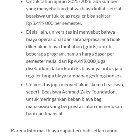
Untuk tahun ajaran 2025/2026, ada sumber
yang menyebutkan bahwa biaya kuliah setelah
beasiswa untuk kelas reguler bisa sekitar
Rp 3.499.000 per semester.
Di sisi lain, universitas ini menyebut bahwa
biaya operasional dan sarana/prasarana tidak
dikenakan biaya tambahan (gratis) untuk
beberapa program, namun harga dasar per
semester mulai dari
Rp 4.499.000
juga
disebutkan dalam konteks biayanya untuk jalur
reguler tanpa biaya tambahan gedung/ponsok.
Universitas juga menyediakan skema beasiswa,
seperti Beasiswa Achmad Zaky Foundation,
untuk meringankan beban biaya bagi
mahasiswa yang berprestasi atau memerlukan
bantuan finansial.
Karena informasi biaya dapat berubah setiap tahun