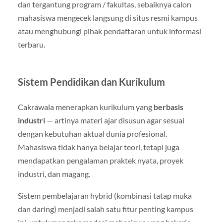
dan tergantung program / fakultas, sebaiknya calon
mahasiswa mengecek langsung di situs resmi kampus
atau menghubungi pihak pendaftaran untuk informasi
terbaru.
Sistem Pendidikan dan Kurikulum
Cakrawala menerapkan kurikulum yang
berbasis
industri
— artinya materi ajar disusun agar sesuai
dengan kebutuhan aktual dunia profesional.
Mahasiswa tidak hanya belajar teori, tetapi juga
mendapatkan pengalaman praktek nyata, proyek
industri, dan magang.
Sistem pembelajaran hybrid (kombinasi tatap muka
dan daring) menjadi salah satu fitur penting kampus