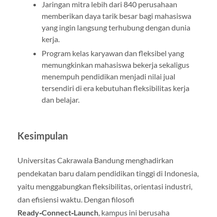
Jaringan mitra lebih dari 840 perusahaan
memberikan daya tarik besar bagi mahasiswa
yang ingin langsung terhubung dengan dunia
kerja.
Program kelas karyawan dan fleksibel yang
memungkinkan mahasiswa bekerja sekaligus
menempuh pendidikan menjadi nilai jual
tersendiri di era kebutuhan fleksibilitas kerja
dan belajar.
Kesimpulan
Universitas Cakrawala Bandung menghadirkan
pendekatan baru dalam pendidikan tinggi di Indonesia,
yaitu menggabungkan fleksibilitas, orientasi industri,
dan efisiensi waktu. Dengan filosofi
Ready‑Connect‑Launch
, kampus ini berusaha