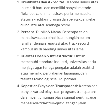
Kredibilitas dan Akreditasi
: Karena universitas
ini relatif baru dan memiliki banyak metode
fleksibel, calon mahasiswa perlu memastikan
status akreditasi jurusan dan pengakuan gelar
di industri atau lembaga resmi.
Persepsi Publik & Nama
: Beberapa calon
mahasiswa atau pihak luar mungkin belum
familiar dengan reputasi atau track record
kampus ini di banding universitas lama.
Kualitas Dosen & Infrastruktur
: Untuk
memenuhi standard industri, universitas perlu
menjaga agar tenaga pengajar adalah praktisi
atau memiliki pengalaman lapangan, dan
fasilitas teknologi selalu di perbarui.
Kepastian Biaya dan Transparansi
: Karena ada
banyak variasi biaya dan program, transparansi
dalam pengumuman biaya sangat penting agar
mahasiswa tidak terkejut di tengah jalan.