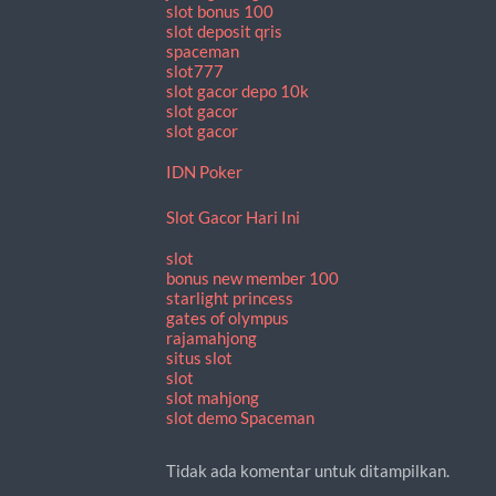
slot bonus 100
slot deposit qris
spaceman
slot777
slot gacor depo 10k
slot gacor
slot gacor
IDN Poker
Slot Gacor Hari Ini
slot
bonus new member 100
starlight princess
gates of olympus
rajamahjong
situs slot
slot
slot mahjong
slot demo Spaceman
Tidak ada komentar untuk ditampilkan.