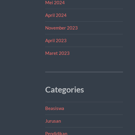
Mei 2024
April 2024
November 2023
April 2023
Maret 2023
Categories
Beasiswa
Jurusan
Pendidikan