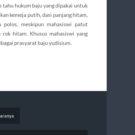
b tahu hukum baju yang dipakai untuk
akan kemeja putih, dasi panjang hitam,
am polos, meskipun mahasiswi patut
 rok hitam. Khusus mahasiswi yang
ebagai prasyarat baju yudisium.
caranya