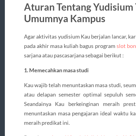
Aturan Tentang Yudisium
Umumnya Kampus
Agar aktivitas yudisium Kau berjalan lancar, k
pada akhir masa kuliah bagus program
slot bo
sarjana atau pascasarjana sebagai berikut :
1. Memecahkan masa studi
Kau wajib telah menuntaskan masa studi, seu
atau delapan semester optimal sepuluh seme
Seandainya Kau berkeinginan meraih prest
menuntaskan masa pengajaran ideal waktu kar
meraih predikat ini.