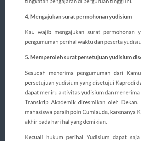
tingkatan pengajaran di perguruan tinggi ini.
4. Mengajukan surat permohonan yudisium
Kau wajib mengajukan surat permohonan yu
pengumuman perihal waktu dan peserta yudisiu
5. Memperoleh surat persetujuan yudisium dis
Sesudah menerima pengumuman dari Kamu 
persetujuan yudisium yang disetujui Kaprodi d
dapat meniru aktivitas yudisium dan menerima
Transkrip Akademik diresmikan oleh Dekan.
mahasiswa peraih poin Cumlaude, karenanya
akhir pada hari hal yang demikian.
Kecuali hukum perihal Yudisium dapat saja