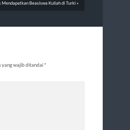
s Mendapatkan Beasiswa Kuliah di Turki »
 yang wajib ditandai
*