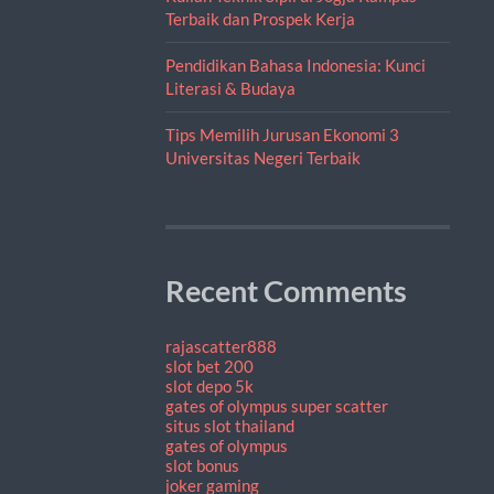
Terbaik dan Prospek Kerja
Pendidikan Bahasa Indonesia: Kunci
Literasi & Budaya
Tips Memilih Jurusan Ekonomi 3
Universitas Negeri Terbaik
Recent Comments
rajascatter888
slot bet 200
slot depo 5k
gates of olympus super scatter
situs slot thailand
gates of olympus
slot bonus
joker gaming