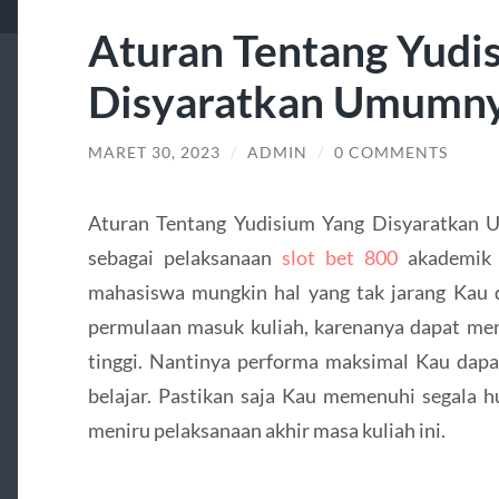
Aturan Tentang Yudi
Disyaratkan Umumn
MARET 30, 2023
/
ADMIN
/
0 COMMENTS
Aturan Tentang Yudisium Yang Disyaratkan 
sebagai pelaksanaan
slot bet 800
akademik 
mahasiswa mungkin hal yang tak jarang Kau 
permulaan masuk kuliah, karenanya dapat me
tinggi. Nantinya performa maksimal Kau dapa
belajar. Pastikan saja Kau memenuhi segala 
meniru pelaksanaan akhir masa kuliah ini.