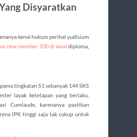
 Yang Disyaratkan
arenanya kenal hukum perihal yudisium
nus new member 100 di awal
diploma,
mpama tingkatan S1 sebanyak 144 SKS
ster layak ketetapan yang berlaku.
asi Cumlaude, karenanya pastikan
ena IPK tinggi saja tak cukup untuk