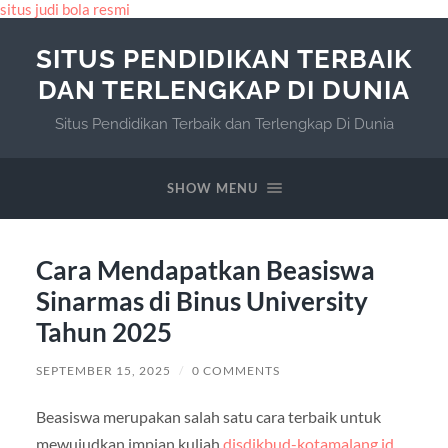
situs judi bola resmi
SITUS PENDIDIKAN TERBAIK
DAN TERLENGKAP DI DUNIA
Situs Pendidikan Terbaik dan Terlengkap Di Dunia
SHOW MENU
Cara Mendapatkan Beasiswa
Sinarmas di Binus University
Tahun 2025
SEPTEMBER 15, 2025
/
0 COMMENTS
Beasiswa merupakan salah satu cara terbaik untuk
mewujudkan impian kuliah
disdikbud-kotamalang.id