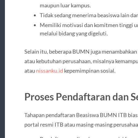
maupun luar kampus.
Tidak sedang menerima beasiswa lain dar
Memiliki motivasi dan komitmen tinggi u
melalui bidang yang digeluti.
Selain itu, beberapa BUMN juga menambahkan kr
atau kebutuhan perusahaan, misalnya kemampuan 
atau
nissanku.id
kepemimpinan sosial.
Proses Pendaftaran dan S
Tahapan pendaftaran Beasiswa BUMN ITB biasan
portal resmi ITB atau masing-masing perusaha