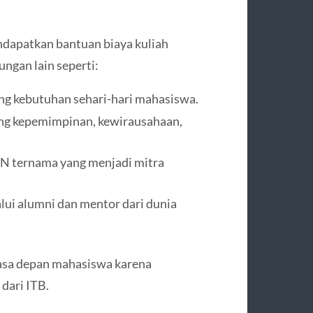
dapatkan bantuan biaya kuliah
ungan lain seperti:
g kebutuhan sehari-hari mahasiswa.
ang kepemimpinan, kewirausahaan,
 ternama yang menjadi mitra
alui alumni dan mentor dari dunia
masa depan mahasiswa karena
 dari ITB.