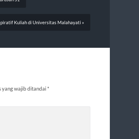
piratif Kuliah di Universitas Malahayati »
 yang wajib ditandai
*