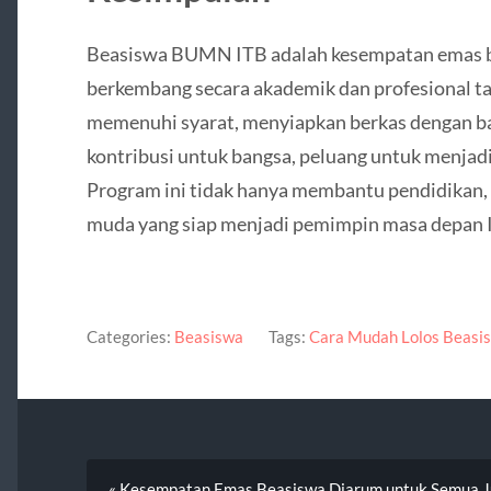
Beasiswa BUMN ITB adalah kesempatan emas b
berkembang secara akademik dan profesional ta
memenuhi syarat, menyiapkan berkas dengan b
kontribusi untuk bangsa, peluang untuk menjadi
Program ini tidak hanya membantu pendidikan,
muda yang siap menjadi pemimpin masa depan 
Categories:
Beasiswa
Tags:
Cara Mudah Lolos Beasis
« Kesempatan Emas Beasiswa Djarum untuk Semua J