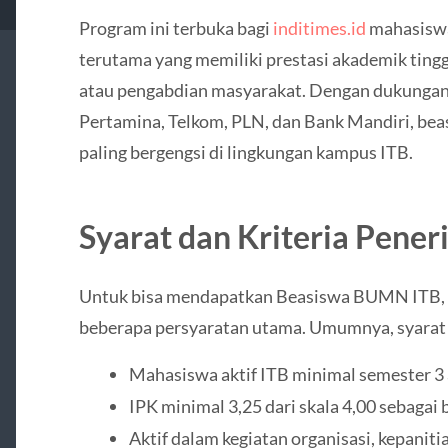
Program ini terbuka bagi
inditimes.id
mahasiswa 
terutama yang memiliki prestasi akademik tinggi
atau pengabdian masyarakat. Dengan dukungan 
Pertamina, Telkom, PLN, dan Bank Mandiri, beas
paling bergengsi di lingkungan kampus ITB.
Syarat dan Kriteria Pene
Untuk bisa mendapatkan Beasiswa BUMN ITB,
beberapa persyaratan utama. Umumnya, syarat 
Mahasiswa aktif ITB minimal semester 3 
IPK minimal 3,25 dari skala 4,00 sebagai 
Aktif dalam kegiatan organisasi, kepaniti