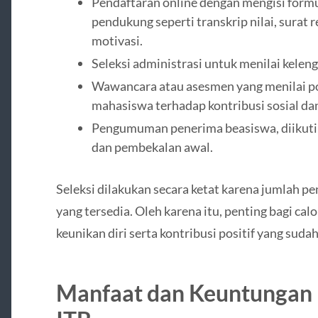
Pendaftaran online dengan mengisi for
pendukung seperti transkrip nilai, surat 
motivasi.
Seleksi administrasi untuk menilai kelen
Wawancara atau asesmen yang menilai po
mahasiswa terhadap kontribusi sosial dan
Pengumuman penerima beasiswa, diikuti
dan pembekalan awal.
Seleksi dilakukan secara ketat karena jumlah pe
yang tersedia. Oleh karena itu, penting bagi c
keunikan diri serta kontribusi positif yang suda
Manfaat dan Keuntunga