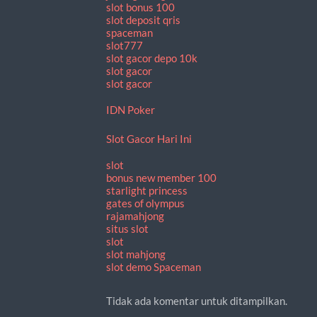
slot bonus 100
slot deposit qris
spaceman
slot777
slot gacor depo 10k
slot gacor
slot gacor
IDN Poker
Slot Gacor Hari Ini
slot
bonus new member 100
starlight princess
gates of olympus
rajamahjong
situs slot
slot
slot mahjong
slot demo Spaceman
Tidak ada komentar untuk ditampilkan.