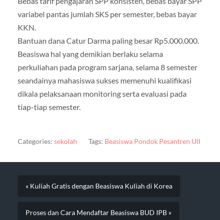
Bebas tarif pengajaran SPP konsisten, bebas bayar SPP
variabel pantas jumlah SKS per semester, bebas bayar
KKN.
Bantuan dana Catur Darma paling besar Rp5.000.000.
Beasiswa hal yang demikian berlaku selama
perkuliahan pada program sarjana, selama 8 semester
seandainya mahasiswa sukses memenuhi kualifikasi
dikala pelaksanaan monitoring serta evaluasi pada
tiap-tiap semester.
Categories:
sekolah
Tags:
Beasiswa Pondok Pesantren UII
« Kuliah Gratis dengan Beasiswa Kuliah di Korea
Proses dan Cara Mendaftar Beasiswa BUD IPB »