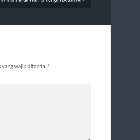
 yang wajib ditandai
*