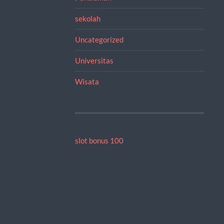
sekolah
Uncategorized
Universitas
Wisata
slot bonus 100