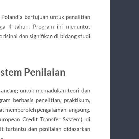
 Polandia bertujuan untuk penelitian
ga 4 tahun. Program ini menuntut
isinal dan signifikan di bidang studi
istem Penilaian
rancang untuk memadukan teori dan
ram berbasis penelitian, praktikum,
pat memperoleh pengalaman langsung.
ropean Credit Transfer System), di
t tertentu dan penilaian didasarkan
as.