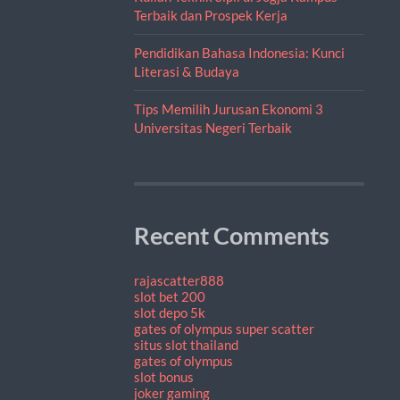
Terbaik dan Prospek Kerja
Pendidikan Bahasa Indonesia: Kunci
Literasi & Budaya
Tips Memilih Jurusan Ekonomi 3
Universitas Negeri Terbaik
Recent Comments
rajascatter888
slot bet 200
slot depo 5k
gates of olympus super scatter
situs slot thailand
gates of olympus
slot bonus
joker gaming