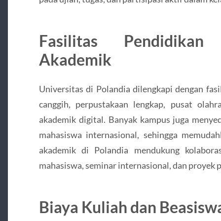
Fasilitas Pendidika
Akademik
Universitas di Polandia dilengkapi dengan fas
canggih, perpustakaan lengkap, pusat olah
akademik digital. Banyak kampus juga menyed
mahasiswa internasional, sehingga memudahka
akademik di Polandia mendukung kolaborasi
mahasiswa, seminar internasional, dan proyek pe
Biaya Kuliah dan Beasisw