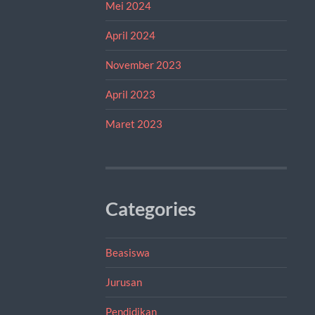
Mei 2024
April 2024
November 2023
April 2023
Maret 2023
Categories
Beasiswa
Jurusan
Pendidikan