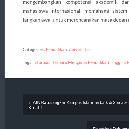
mengembangkan kompetensi akademik dan 
mahasiswa internasional, memahami sistem
langkah awal untuk merencanakan masa depan 
Categories:
Pendidikan
,
Universitas
Tags:
Informasi Terbaru Mengenai Pendidikan Tinggi di 
« IAIN Batusangkar Kampus Islam Terbaik di Sumate
Kreatif
Dapatkan Dukungan