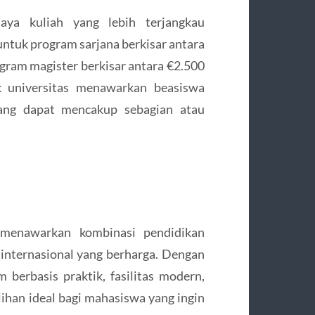
aya kuliah yang lebih terjangkau
untuk program sarjana berkisar antara
gram magister berkisar antara €2.500
ak universitas menawarkan beasiswa
yang dapat mencakup sebagian atau
a menawarkan kombinasi pendidikan
 internasional yang berharga. Dengan
m berbasis praktik, fasilitas modern,
ihan ideal bagi mahasiswa yang ingin