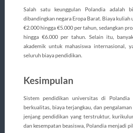
Salah satu keunggulan Polandia adalah bi
dibandingkan negara Eropa Barat. Biaya kuliah 
€2.000 hingga €5.000 per tahun, sedangkan pro
hingga €6.000 per tahun. Selain itu, bany
akademik untuk mahasiswa internasional, 
seluruh biaya pendidikan.
Kesimpulan
Sistem pendidikan universitas di Polandi
berkualitas, biaya terjangkau, dan pengalaman
jenjang pendidikan yang terstruktur, kurikulu
dan kesempatan beasiswa, Polandia menjadi pil