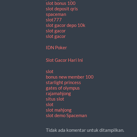
slot bonus 100
slot deposit qris
spaceman
slot777
slot gacor depo 10k
slot gacor
slot gacor
IDN Poker
Slot Gacor Hari Ini
slot
bonus new member 100
starlight princess
gates of olympus
rajamahjong
situs slot
slot
slot mahjong
slot demo Spaceman
Tidak ada komentar untuk ditampilkan.