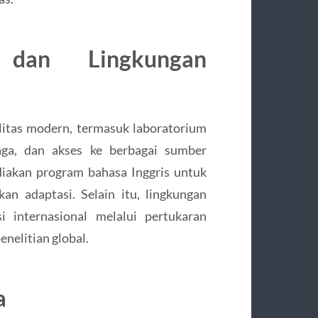
n dan Lingkungan
ilitas modern, termasuk laboratorium
raga, dan akses ke berbagai sumber
iakan program bahasa Inggris untuk
n adaptasi. Selain itu, lingkungan
 internasional melalui pertukaran
nelitian global.
a