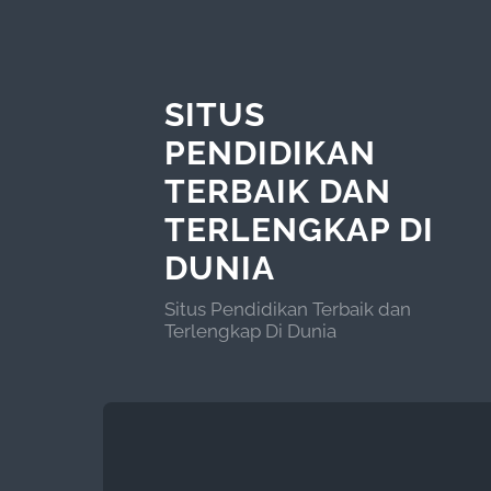
SITUS
PENDIDIKAN
TERBAIK DAN
TERLENGKAP DI
DUNIA
Situs Pendidikan Terbaik dan
Terlengkap Di Dunia