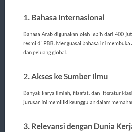
1. Bahasa Internasional
Bahasa Arab digunakan oleh lebih dari 400 ju
resmi di PBB. Menguasai bahasa ini membuka ak
dan peluang global.
2. Akses ke Sumber Ilmu
Banyak karya ilmiah, filsafat, dan literatur kla
jurusan ini memiliki keunggulan dalam memaham
3. Relevansi dengan Dunia Kerj