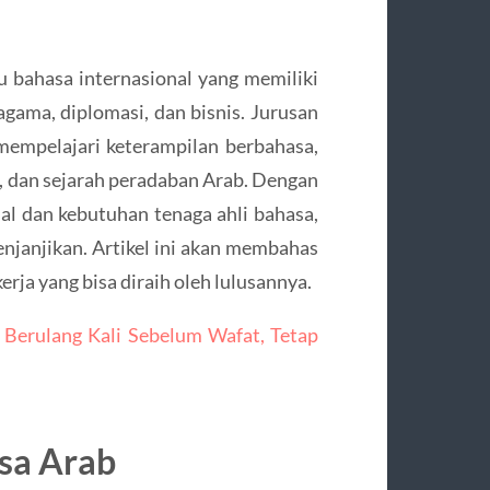
u bahasa internasional yang memiliki
agama, diplomasi, dan bisnis. Jurusan
mempelajari keterampilan berbahasa,
ik, dan sejarah peradaban Arab. Dengan
l dan kebutuhan tenaga ahli bahasa,
njanjikan. Artikel ini akan membahas
rja yang bisa diraih oleh lulusannya.
 Berulang Kali Sebelum Wafat, Tetap
sa Arab