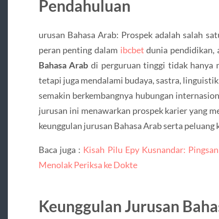
Pendahuluan
urusan Bahasa Arab: Prospek adalah salah sat
peran penting dalam
ibcbet
dunia pendidikan, 
Bahasa Arab
di perguruan tinggi tidak hanya 
tetapi juga mendalami budaya, sastra, linguist
semakin berkembangnya hubungan internasiona
jurusan ini menawarkan prospek karier yang me
keunggulan jurusan Bahasa Arab serta peluang ke
Baca juga :
Kisah Pilu Epy Kusnandar: Pingsan
Menolak Periksa ke Dokte
Keunggulan Jurusan Baha