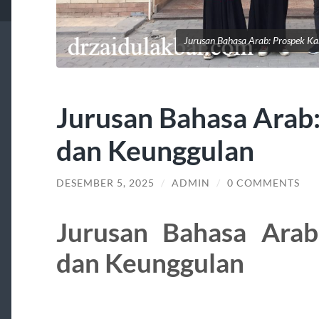
Jurusan Bahasa Arab: Prospek Ka
Jurusan Bahasa Arab:
dan Keunggulan
DESEMBER 5, 2025
/
ADMIN
/
0 COMMENTS
Jurusan Bahasa Arab
dan Keunggulan