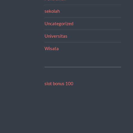
sekolah
Uncategorized
Universitas
Wisata
slot bonus 100