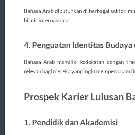
Bahasa Arab dibutuhkan di berbagai sektor, mul
bisnis internasional.
4. Penguatan Identitas Buday
Bahasa Arab memiliki kedekatan dengan tradi
relevan bagi mereka yang ingin memperdalam i
Prospek Karier Lulusan B
1. Pendidik dan Akademisi