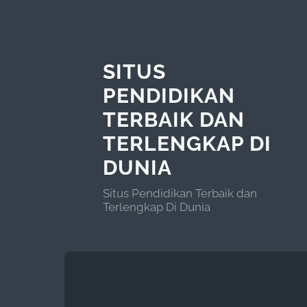
SITUS
PENDIDIKAN
TERBAIK DAN
TERLENGKAP DI
DUNIA
Situs Pendidikan Terbaik dan
Terlengkap Di Dunia