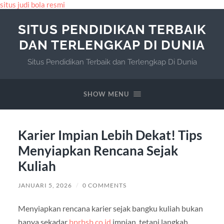
situs judi bola resmi
SITUS PENDIDIKAN TERBAIK
DAN TERLENGKAP DI DUNIA
Situs Pendidikan Terbaik dan Terlengkap Di Dunia
SHOW MENU
Karier Impian Lebih Dekat! Tips
Menyiapkan Rencana Sejak
Kuliah
JANUARI 5, 2026
/
0 COMMENTS
Menyiapkan rencana karier sejak bangku kuliah bukan
hanya sekadar
bprbsb.co.id
impian, tetapi langkah