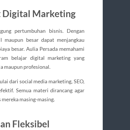
 Digital Marketing
nggung pertumbuhan bisnis. Dengan
il maupun besar dapat menjangkau
biaya besar. Aulia Persada memahami
ram belajar digital marketing yang
la maupun profesional.
mulai dari social media marketing, SEO,
efektif. Semua materi dirancang agar
is mereka masing-masing.
an Fleksibel