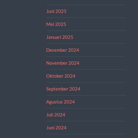
Juni 2025
Mei 2025
Januari 2025
Desember 2024
November 2024
Oktober 2024
September 2024
Agustus 2024
Juli 2024
Juni 2024