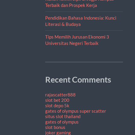
Terbaik dan Prospek Kerja
Pendidikan Bahasa Indonesia: Kunci
Literasi & Budaya
Tips Memilih Jurusan Ekonomi 3
Universitas Negeri Terbaik
Recent Comments
rajascatter888
slot bet 200
slot depo 5k
gates of olympus super scatter
situs slot thailand
gates of olympus
slot bonus
joker gaming