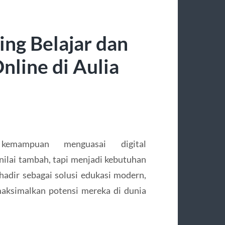
ing Belajar dan
line di Aulia
kemampuan menguasai digital
nilai tambah, tapi menjadi kebutuhan
 hadir sebagai solusi edukasi modern,
aksimalkan potensi mereka di dunia