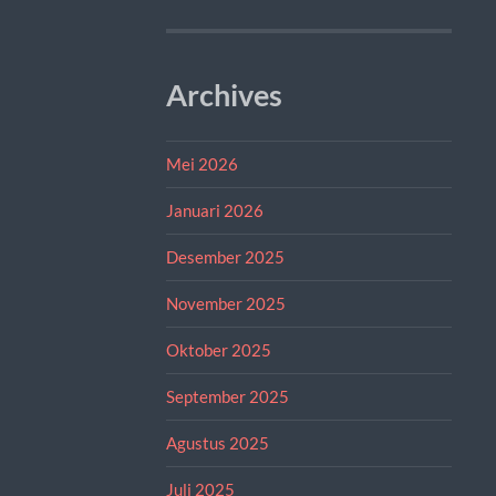
Archives
Mei 2026
Januari 2026
Desember 2025
November 2025
Oktober 2025
September 2025
Agustus 2025
Juli 2025