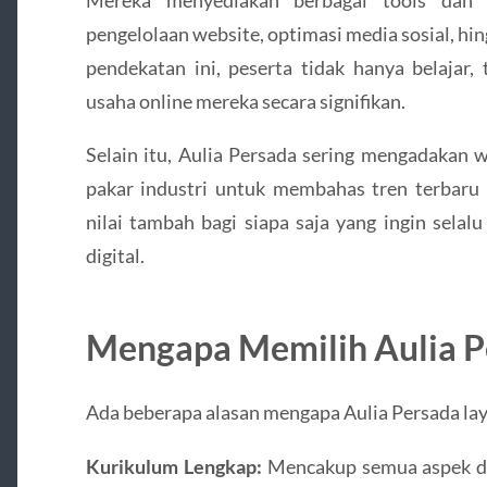
Mereka menyediakan berbagai tools dan st
pengelolaan website, optimasi media sosial, hin
pendekatan ini, peserta tidak hanya belaja
usaha online mereka secara signifikan.
Selain itu, Aulia Persada sering mengadakan
pakar industri untuk membahas tren terbaru d
nilai tambah bagi siapa saja yang ingin selalu
digital.
Mengapa Memilih Aulia P
Ada beberapa alasan mengapa Aulia Persada lay
Kurikulum Lengkap:
Mencakup semua aspek dig