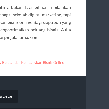
ting bukan lagi pilihan, melainkan
bagai sekolah digital marketing, tapi
an bisnis online. Bagi siapa pun yang
ngoptimalkan peluang bisnis, Aulia
i perjalanan sukses.
g Belajar dan Kembangkan Bisnis Online
sa Depan