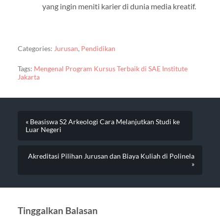
yang ingin meniti karier di dunia media kreatif.
Categories:
Jurusan
,
Pendidikan
Tags:
Mengenal Program Kursus Terbaik di SAE Institute
Jakarta
« Beasiswa S2 Arkeologi Cara Melanjutkan Studi ke
Luar Negeri
Akreditasi Pilihan Jurusan dan Biaya Kuliah di Polinela
»
Tinggalkan Balasan