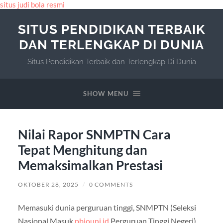
situs judi bola resmi
SITUS PENDIDIKAN TERBAIK
DAN TERLENGKAP DI DUNIA
Situs Pendidikan Terbaik dan Terlengkap Di Dunia
SHOW MENU
Nilai Rapor SNMPTN Cara
Tepat Menghitung dan
Memaksimalkan Prestasi
OKTOBER 28, 2025
/
0 COMMENTS
Memasuki dunia perguruan tinggi, SNMPTN (Seleksi
Nasional Masuk
pbiounj.id
Perguruan Tinggi Negeri)