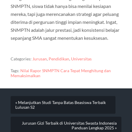
SNMPTN, siswa tidak hanya bisa menilai kesiapan
mereka, tapi juga merencanakan strategi agar peluang
diterima di perguruan tinggi impian meningkat. Ingat,
SNMPTN adalah jalur prestasi, jadi konsistensi belajar
sepanjang SMA sangat menentukan kesuksesan.
Categories:
Jurusan
,
Pendidikan
,
Universitas
Tags:
Nilai Rapor SNMPTN Cara Tepat Menghitung dan
Memaksimalkan
« Melanjutkan Studi Tanpa Batas Beasiswa Terbaik
Lulusan S2
Jurusan Gizi Terbaik di Universitas Swasta Indonesia
Panduan Lengkap 2025 »