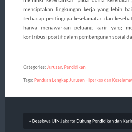
menciptakan lingkungan kerja yang lebih b
terhadap pentingnya keselamatan dan kesehata
hanya menawarkan peluang karir yang men
kontribusi positif dalam pembangunan sosial d
Categories:
Jurusan
,
Pendidikan
Tags:
Panduan Lengkap Jurusan Hiperkes dan Keselama
« Beasiswa UIN Jakarta Dukung Pendidikan dan Kar