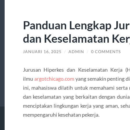
Panduan Lengkap Jur
dan Keselamatan Ker
JANUARI 16, 2025
/
ADMIN
/
0 COMMENTS
Jurusan Hiperkes dan Keselamatan Kerja (H
ilmu
argotchicago.com
yang semakin penting di
ini, mahasiswa dilatih untuk memahami serta
dan keselamatan yang berkaitan dengan dunia
menciptakan lingkungan kerja yang aman, seha
mempengaruhi kesehatan pekerja.