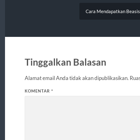
Cara Mendapatkan Beasisw
Tinggalkan Balasan
Alamat email Anda tidak akan dipublikasikan.
Ruas
KOMENTAR
*