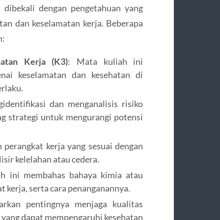
 dibekali dengan pengetahuan yang
tan dan keselamatan kerja. Beberapa
n:
atan Kerja (K3)
: Mata kuliah ini
ai keselamatan dan kesehatan di
rlaku.
identifikasi dan menganalisis risiko
ng strategi untuk mengurangi potensi
 perangkat kerja yang sesuai dengan
sir kelelahan atau cedera.
ah ini membahas bahaya kimia atau
t kerja, serta cara penanganannya.
arkan pentingnya menjaga kualitas
nya yang dapat mempengaruhi kesehatan