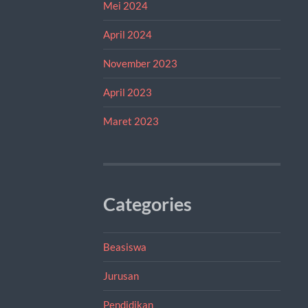
Mei 2024
April 2024
November 2023
April 2023
Maret 2023
Categories
Beasiswa
Jurusan
Pendidikan