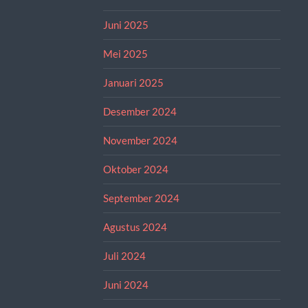
Juni 2025
Mei 2025
Januari 2025
Desember 2024
November 2024
Oktober 2024
September 2024
Agustus 2024
Juli 2024
Juni 2024