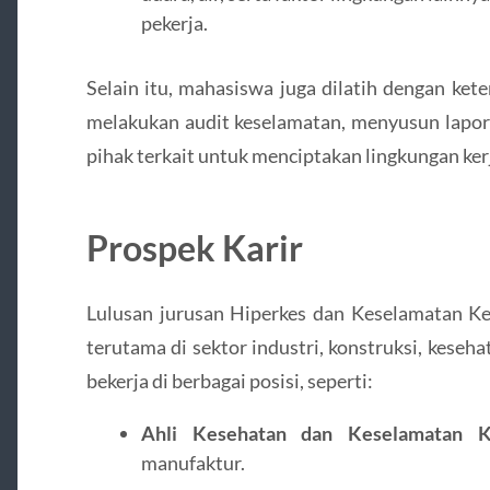
pekerja.
Selain itu, mahasiswa juga dilatih dengan ket
melakukan audit keselamatan, menyusun lapora
pihak terkait untuk menciptakan lingkungan ker
Prospek Karir
Lulusan jurusan Hiperkes dan Keselamatan Ker
terutama di sektor industri, konstruksi, kese
bekerja di berbagai posisi, seperti:
Ahli Kesehatan dan Keselamatan K
manufaktur.