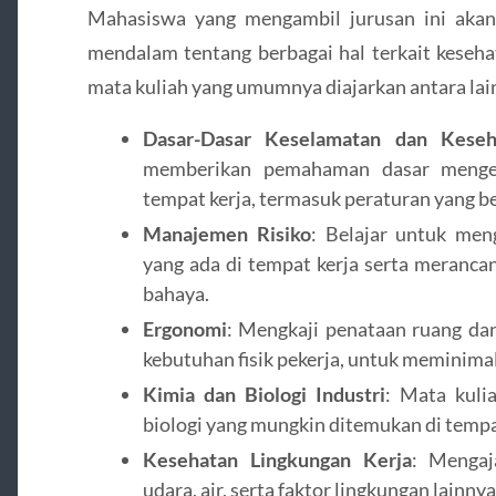
Mahasiswa yang mengambil jurusan ini akan
mendalam tentang berbagai hal terkait keseha
mata kuliah yang umumnya diajarkan antara lai
Dasar-Dasar Keselamatan dan Keseh
memberikan pemahaman dasar mengen
tempat kerja, termasuk peraturan yang be
Manajemen Risiko
: Belajar untuk meng
yang ada di tempat kerja serta meranca
bahaya.
Ergonomi
: Mengkaji penataan ruang dan
kebutuhan fisik pekerja, untuk meminimali
Kimia dan Biologi Industri
: Mata kuli
biologi yang mungkin ditemukan di tempa
Kesehatan Lingkungan Kerja
: Mengaj
udara, air, serta faktor lingkungan lain