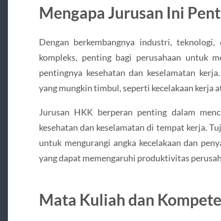
Mengapa Jurusan Ini Pent
Dengan berkembangnya industri, teknologi,
kompleks, penting bagi perusahaan untuk m
pentingnya kesehatan dan keselamatan kerja
yang mungkin timbul, seperti kecelakaan kerja at
Jurusan HKK berperan penting dalam menci
kesehatan dan keselamatan di tempat kerja. Tu
untuk mengurangi angka kecelakaan dan penya
yang dapat memengaruhi produktivitas perusaha
Mata Kuliah dan Kompete