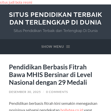
situs judi bola resmi
SITUS PENDIDIKAN TERBAIK
DAN TERLENGKAP DI DUNIA
Situs Pendidikan Terbaik dan Terlengkap Di Dunia
SHOW MENU
Pendidikan Berbasis Fitrah
Bawa MHIS Bersinar di Level
Nasional dengan 29 Medali
DESEMBER 30, 2025
/
0 COMMENTS
Pendidikan berbasis fitrah kini semakin menegaskan
posisinya sebagai pendekatan
hollytea.co.id
yang