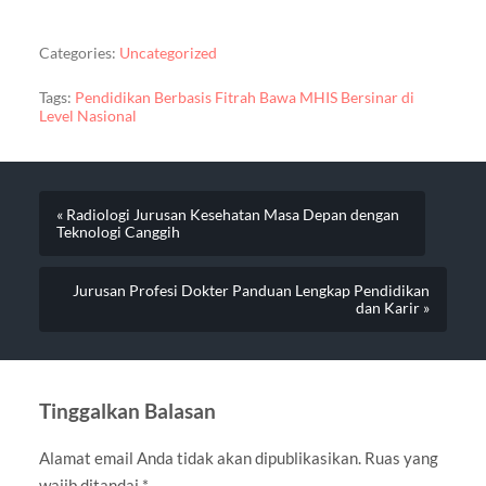
Categories:
Uncategorized
Tags:
Pendidikan Berbasis Fitrah Bawa MHIS Bersinar di
Level Nasional
« Radiologi Jurusan Kesehatan Masa Depan dengan
Teknologi Canggih
Jurusan Profesi Dokter Panduan Lengkap Pendidikan
dan Karir »
Tinggalkan Balasan
Alamat email Anda tidak akan dipublikasikan.
Ruas yang
wajib ditandai
*