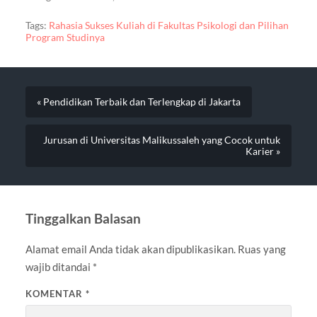
Tags:
Rahasia Sukses Kuliah di Fakultas Psikologi dan Pilihan
Program Studinya
« Pendidikan Terbaik dan Terlengkap di Jakarta
Jurusan di Universitas Malikussaleh yang Cocok untuk
Karier »
Tinggalkan Balasan
Alamat email Anda tidak akan dipublikasikan.
Ruas yang
wajib ditandai
*
KOMENTAR
*