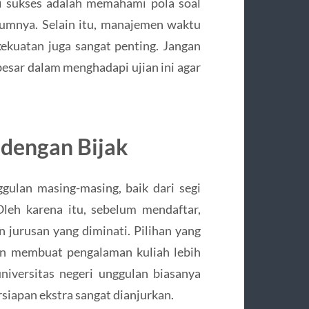
ci sukses adalah memahami pola soal
lumnya. Selain itu, manajemen waktu
ekuatan juga sangat penting. Jangan
 besar dalam menghadapi ujian ini agar
 dengan Bijak
ggulan masing-masing, baik dari segi
Oleh karena itu, sebelum mendaftar,
n jurusan yang diminati. Pilihan yang
an membuat pengalaman kuliah lebih
niversitas negeri unggulan biasanya
rsiapan ekstra sangat dianjurkan.