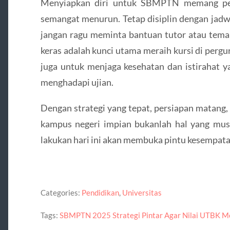
Menyiapkan diri untuk SBMPTN memang pen
semangat menurun. Tetap disiplin dengan jadwal
jangan ragu meminta bantuan tutor atau teman 
keras adalah kunci utama meraih kursi di pergur
juga untuk menjaga kesehatan dan istirahat y
menghadapi ujian.
Dengan strategi yang tepat, persiapan matang, 
kampus negeri impian bukanlah hal yang must
lakukan hari ini akan membuka pintu kesempata
Categories:
Pendidikan
,
Universitas
Tags:
SBMPTN 2025 Strategi Pintar Agar Nilai UTBK M