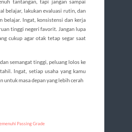
uh tantangan, tapi jangan sampai
 belajar, lakukan evaluasi rutin, dan
belajar. Ingat, konsistensi dan kerja
uan tinggi negeri favorit. Jangan lupa
ang cukup agar otak tetap segar saat
dan semangat tinggi, peluang lolos ke
ahil. Ingat, setiap usaha yang kamu
n untuk masa depan yang lebih cerah
emenuhi Passing Grade