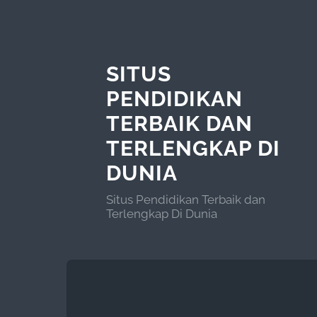
SITUS
PENDIDIKAN
TERBAIK DAN
TERLENGKAP DI
DUNIA
Situs Pendidikan Terbaik dan
Terlengkap Di Dunia