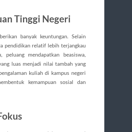
uan Tinggi Negeri
berikan banyak keuntungan. Selain
a pendidikan relatif lebih terjangkau
tu, peluang mendapatkan beasiswa,
 yang luas menjadi nilai tambah yang
engalaman kuliah di kampus negeri
 membentuk kemampuan sosial dan
Fokus