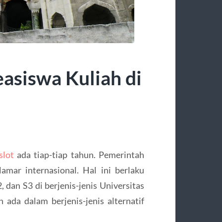
asiswa Kuliah di
slot
ada tiap-tiap tahun. Pemerintah
mar internasional. Hal ini berlaku
, dan S3 di berjenis-jenis Universitas
n ada dalam berjenis-jenis alternatif