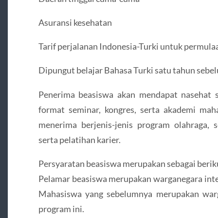
Asuransi kesehatan
Tarif perjalanan Indonesia-Turki untuk permulaa
Dipungut belajar Bahasa Turki satu tahun sebe
Penerima beasiswa akan mendapat nasehat sos
format seminar, kongres, serta akademi maha
menerima berjenis-jenis program olahraga, s
serta pelatihan karier.
Persyaratan beasiswa merupakan sebagai berik
Pelamar beasiswa merupakan warganegara inter
Mahasiswa yang sebelumnya merupakan warg
program ini.