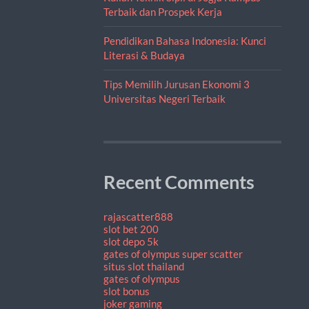
Terbaik dan Prospek Kerja
Pendidikan Bahasa Indonesia: Kunci
Literasi & Budaya
Tips Memilih Jurusan Ekonomi 3
Universitas Negeri Terbaik
Recent Comments
rajascatter888
slot bet 200
slot depo 5k
gates of olympus super scatter
situs slot thailand
gates of olympus
slot bonus
joker gaming