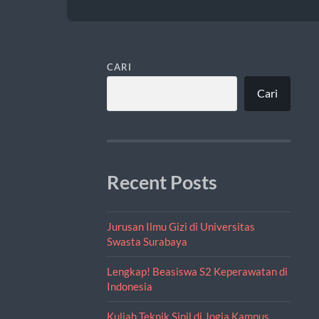
CARI
Cari
Recent Posts
Jurusan Ilmu Gizi di Universitas
Swasta Surabaya
Lengkap! Beasiswa S2 Keperawatan di
Indonesia
Kuliah Teknik Sipil di Jogja Kampus