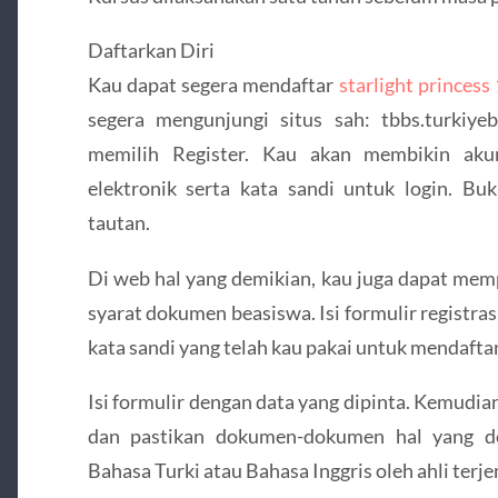
Daftarkan Diri
Kau dapat segera mendaftar
starlight princess
segera mengunjungi situs sah: tbbs.turkiyeb
memilih Register. Kau akan membikin aku
elektronik serta kata sandi untuk login. Buk
tautan.
Di web hal yang demikian, kau juga dapat memp
syarat dokumen beasiswa. Isi formulir registra
kata sandi yang telah kau pakai untuk mendaftar
Isi formulir dengan data yang dipinta. Kemudi
dan pastikan dokumen-dokumen hal yang de
Bahasa Turki atau Bahasa Inggris oleh ahli ter