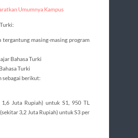
syaratkan Umumnya Kampus
Turki:
n tergantung masing-masing program
lajar Bahasa Turki
 Bahasa Turki
 sebagai berikut:
 1,6 Juta Rupiah) untuk S1, 950 TL
(sekitar 3,2 Juta Rupiah) untuk S3 per