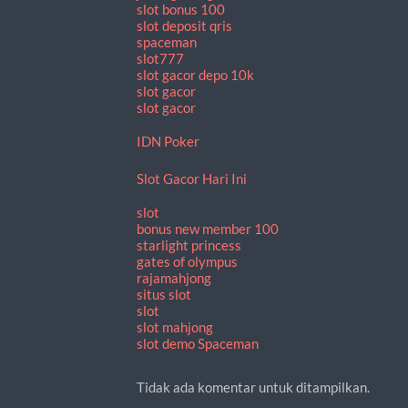
slot bonus 100
slot deposit qris
spaceman
slot777
slot gacor depo 10k
slot gacor
slot gacor
IDN Poker
Slot Gacor Hari Ini
slot
bonus new member 100
starlight princess
gates of olympus
rajamahjong
situs slot
slot
slot mahjong
slot demo Spaceman
Tidak ada komentar untuk ditampilkan.