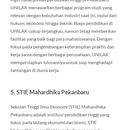
UNILAK menawarkan berbagai program studi yang
relevan dengan kebutuhan industri saat ini, mulai dari
hukum, ekonomi, hingga teknik. Biaya pendidikan di
UNILAK cukup terjangkau, namun tetap memberikan
fasilitas yang baik bagi para mahasiswanya. Dengan
fokus pada pengembangan keterampilan praktis dan
kerja sama dengan berbagai perusahaan, UNILAK
mempersiapkan lulusannya untuk siap menghadapi
tantangan di dunia kerja.
5.
STIE Mahardhika Pekanbaru
Sekolah Tinggi Ilmu Ekonomi (STIE) Mahardhika
Pekanbaru adalah institusi pendidikan tinggi yang
fokus pada bidang ekonomi dan bisnis. STIE