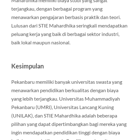
Mahardhika memiliki biaya studi yang sangat
terjangkau, dengan berbagai program yang
menawarkan pengajaran berbasis praktik dan teori.
Lulusan dari STIE Mahardhika seringkali mendapatkan
peluang kerja yang baik di berbagai sektor industri,
baik lokal maupun nasional.
Kesimpulan
Pekanbaru memiliki banyak universitas swasta yang
menawarkan pendidikan berkualitas dengan biaya
yang lebih terjangkau. Universitas Muhammadiyah
Pekanbaru (UMRI), Universitas Lancang Kuning
(UNILAK), dan STIE Mahardhika adalah beberapa
pilihan yang dapat dipertimbangkan bagi mereka yang
ingin mendapatkan pendidikan tinggi dengan biaya