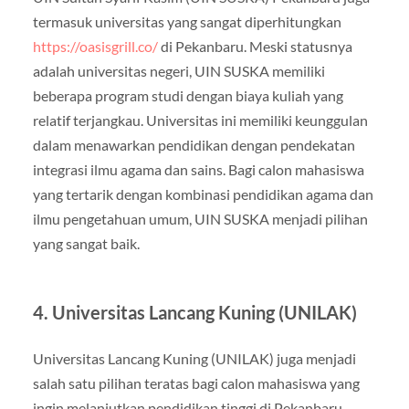
termasuk universitas yang sangat diperhitungkan
https://oasisgrill.co/
di Pekanbaru. Meski statusnya
adalah universitas negeri, UIN SUSKA memiliki
beberapa program studi dengan biaya kuliah yang
relatif terjangkau. Universitas ini memiliki keunggulan
dalam menawarkan pendidikan dengan pendekatan
integrasi ilmu agama dan sains. Bagi calon mahasiswa
yang tertarik dengan kombinasi pendidikan agama dan
ilmu pengetahuan umum, UIN SUSKA menjadi pilihan
yang sangat baik.
4.
Universitas Lancang Kuning (UNILAK)
Universitas Lancang Kuning (UNILAK) juga menjadi
salah satu pilihan teratas bagi calon mahasiswa yang
ingin melanjutkan pendidikan tinggi di Pekanbaru.