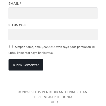
EMAIL
*
SITUS WEB
Simpan nama, email, dan situs web saya pada peramban ini
untuk komentar saya berikutnya.
© 2026
SITUS PENDIDIKAN TERBAIK DAN
TERLENGKAP DI DUNIA
—
UP ↑