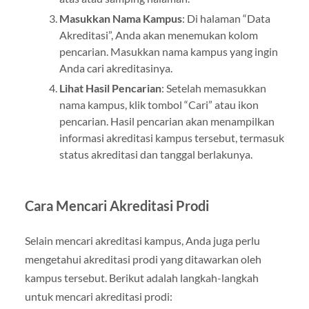
Masukkan Nama Kampus
: Di halaman “Data
Akreditasi”, Anda akan menemukan kolom
pencarian. Masukkan nama kampus yang ingin
Anda cari akreditasinya.
Lihat Hasil Pencarian
: Setelah memasukkan
nama kampus, klik tombol “Cari” atau ikon
pencarian. Hasil pencarian akan menampilkan
informasi akreditasi kampus tersebut, termasuk
status akreditasi dan tanggal berlakunya.
Cara Mencari Akreditasi Prodi
Selain mencari akreditasi kampus, Anda juga perlu
mengetahui akreditasi prodi yang ditawarkan oleh
kampus tersebut. Berikut adalah langkah-langkah
untuk mencari akreditasi prodi: