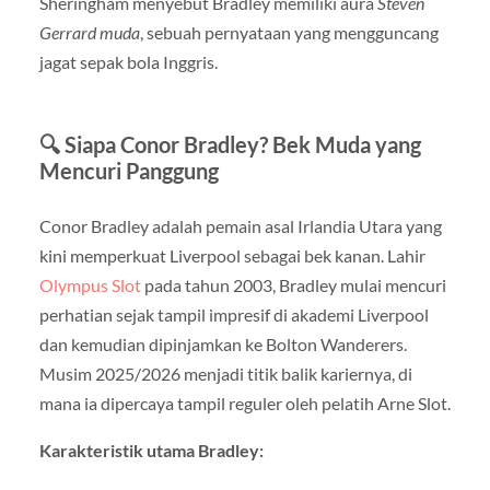
Sheringham menyebut Bradley memiliki aura
Steven
Gerrard muda
, sebuah pernyataan yang mengguncang
jagat sepak bola Inggris.
🔍 Siapa Conor Bradley? Bek Muda yang
Mencuri Panggung
Conor Bradley adalah pemain asal Irlandia Utara yang
kini memperkuat Liverpool sebagai bek kanan. Lahir
Olympus Slot
pada tahun 2003, Bradley mulai mencuri
perhatian sejak tampil impresif di akademi Liverpool
dan kemudian dipinjamkan ke Bolton Wanderers.
Musim 2025/2026 menjadi titik balik kariernya, di
mana ia dipercaya tampil reguler oleh pelatih Arne Slot.
Karakteristik utama Bradley: