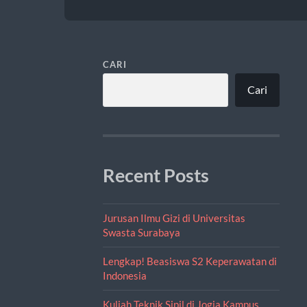
CARI
Cari
Recent Posts
Jurusan Ilmu Gizi di Universitas
Swasta Surabaya
Lengkap! Beasiswa S2 Keperawatan di
Indonesia
Kuliah Teknik Sipil di Jogja Kampus