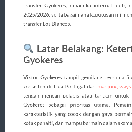
transfer Gyokeres, dinamika internal klub,
2025/2026, serta bagaimana keputusan ini men
transfer Los Blancos.
Latar Belakang: Keter
Gyokeres
Viktor Gyokeres tampil gemilang bersama S
konsisten di Liga Portugal dan
mahjong ways
tengah mencari pelapis atau tandem untuk
Gyokeres sebagai prioritas utama. Pemain
karakteristik yang cocok dengan gaya bermain
kotak penalti, dan mampu bermain dalam skema 