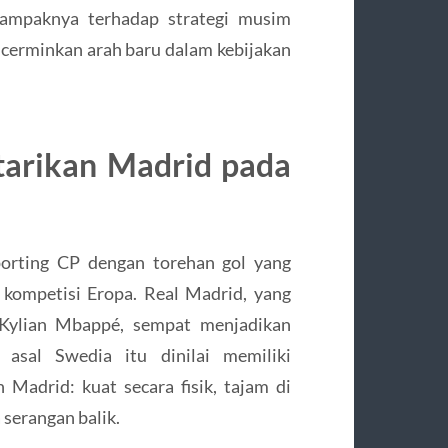
 dampaknya terhadap strategi musim
cerminkan arah baru dalam kebijakan
tarikan Madrid pada
porting CP dengan torehan gol yang
kompetisi Eropa. Real Madrid, yang
 Kylian Mbappé, sempat menjadikan
 asal Swedia itu dinilai memiliki
 Madrid: kuat secara fisik, tajam di
serangan balik.