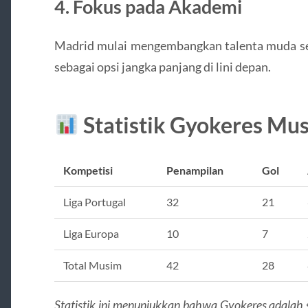
4.
Fokus pada Akademi
Madrid mulai mengembangkan talenta muda sep
sebagai opsi jangka panjang di lini depan.
Statistik Gyokeres M
Kompetisi
Penampilan
Gol
Liga Portugal
32
21
Liga Europa
10
7
Total Musim
42
28
Statistik ini menunjukkan bahwa Gyokeres adalah s