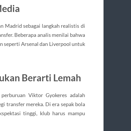
Media
 Madrid sebagai langkah realistis di
ansfer. Beberapa analis menilai bahwa
 seperti Arsenal dan Liverpool untuk
ukan Berarti Lemah
perburuan Viktor Gyokeres adalah
gi transfer mereka. Di era sepak bola
kspektasi tinggi, klub harus mampu