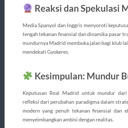
Reaksi dan Spekulasi 
Media Spanyol dan Inggris menyoroti keputusan
tengah tekanan finansial dan dinamika pasar tr
mundurnya Madrid membuka jalan bagi klub lain
mendekati Gyokeres.
Kesimpulan: Mundur B
Keputusan Real Madrid untuk mundur dari 
refleksi dari perubahan paradigma dalam strate
modern yang penuh tekanan finansial dan e
menyeimbangkan ambisi dengan realitas.