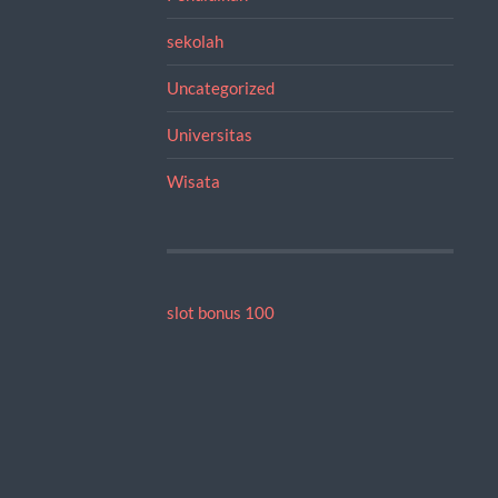
sekolah
Uncategorized
Universitas
Wisata
slot bonus 100