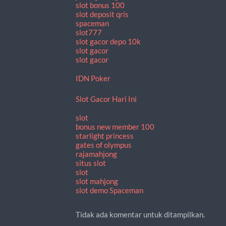
slot bonus 100
slot deposit qris
spaceman
slot777
slot gacor depo 10k
slot gacor
slot gacor
IDN Poker
Slot Gacor Hari Ini
slot
bonus new member 100
starlight princess
gates of olympus
rajamahjong
situs slot
slot
slot mahjong
slot demo Spaceman
Tidak ada komentar untuk ditampilkan.