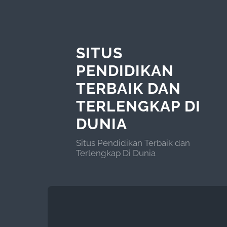
SITUS
PENDIDIKAN
TERBAIK DAN
TERLENGKAP DI
DUNIA
Situs Pendidikan Terbaik dan
Terlengkap Di Dunia