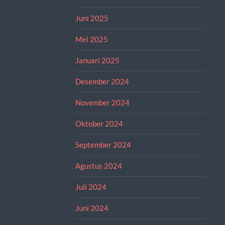
Juni 2025
Mei 2025
Januari 2025
Desember 2024
November 2024
Oktober 2024
September 2024
Agustus 2024
Juli 2024
Juni 2024