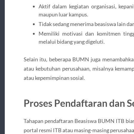
Aktif dalam kegiatan organisasi, kepan
maupun luar kampus.
Tidak sedang menerima beasiswa lain dar
Memiliki motivasi dan komitmen tingg
melalui bidang yang digeluti.
Selain itu, beberapa BUMN juga menambahkan 
atau kebutuhan perusahaan, misalnya kemampua
atau kepemimpinan sosial.
Proses Pendaftaran dan S
Tahapan pendaftaran Beasiswa BUMN ITB biasa
portal resmi ITB atau masing-masing perusaha