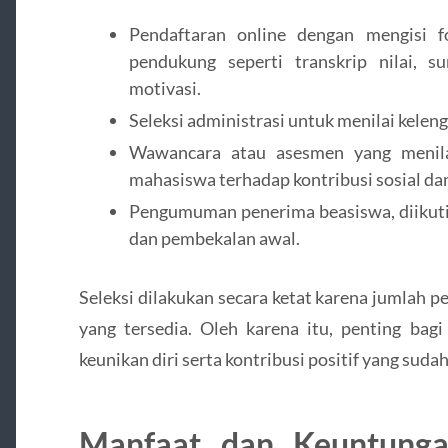
Pendaftaran online dengan mengisi 
pendukung seperti transkrip nilai, s
motivasi.
Seleksi administrasi untuk menilai kelen
Wawancara atau asesmen yang menilai
mahasiswa terhadap kontribusi sosial dan
Pengumuman penerima beasiswa, diikuti
dan pembekalan awal.
Seleksi dilakukan secara ketat karena jumlah p
yang tersedia. Oleh karena itu, penting bag
keunikan diri serta kontribusi positif yang suda
Manfaat dan Keuntung