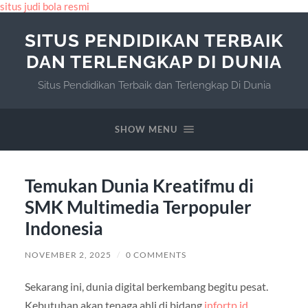
situs judi bola resmi
SITUS PENDIDIKAN TERBAIK
DAN TERLENGKAP DI DUNIA
Situs Pendidikan Terbaik dan Terlengkap Di Dunia
SHOW MENU
Temukan Dunia Kreatifmu di
SMK Multimedia Terpopuler
Indonesia
NOVEMBER 2, 2025
/
0 COMMENTS
Sekarang ini, dunia digital berkembang begitu pesat.
Kebutuhan akan tenaga ahli di bidang
infortp.id