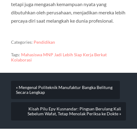
tetapi juga mengasah kemampuan nyata yang
dibutuhkan oleh perusahaan, menjadikan mereka lebih
percaya diri saat melangkah ke dunia profesional.
Categories:
Pendidikan
Tags:
Mahasiswa MNP Jadi Lebih Siap Kerja Berkat
Kolaborasi
« Mengenal Politeknik Manufaktur Bangka Belitung
Secara Lengkap
Kisah Pilu Epy Kusnandar: Pingsan Berulang Kali
Sebelum Wafat, Tetap Menolak Periksa ke Dokte »