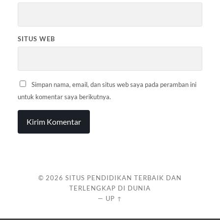
SITUS WEB
Simpan nama, email, dan situs web saya pada peramban ini
untuk komentar saya berikutnya.
© 2026
SITUS PENDIDIKAN TERBAIK DAN
TERLENGKAP DI DUNIA
—
UP ↑