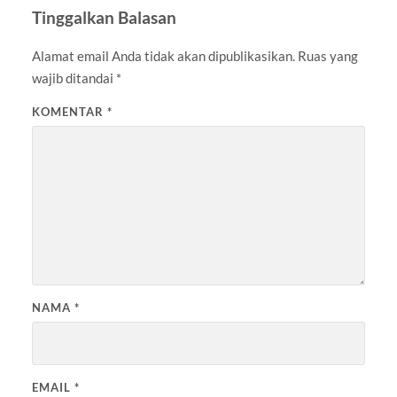
Tinggalkan Balasan
Alamat email Anda tidak akan dipublikasikan.
Ruas yang
wajib ditandai
*
KOMENTAR
*
NAMA
*
EMAIL
*