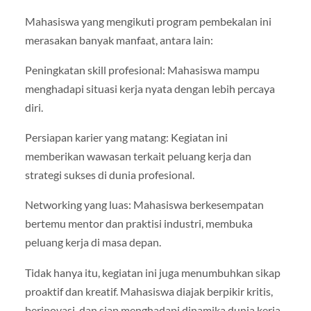
Mahasiswa yang mengikuti program pembekalan ini
merasakan banyak manfaat, antara lain:
Peningkatan skill profesional: Mahasiswa mampu
menghadapi situasi kerja nyata dengan lebih percaya
diri.
Persiapan karier yang matang: Kegiatan ini
memberikan wawasan terkait peluang kerja dan
strategi sukses di dunia profesional.
Networking yang luas: Mahasiswa berkesempatan
bertemu mentor dan praktisi industri, membuka
peluang kerja di masa depan.
Tidak hanya itu, kegiatan ini juga menumbuhkan sikap
proaktif dan kreatif. Mahasiswa diajak berpikir kritis,
berinovasi, dan siap menghadapi dinamika dunia kerja