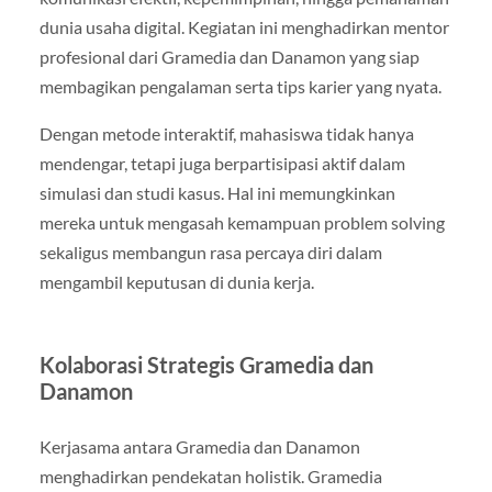
dunia usaha digital. Kegiatan ini menghadirkan mentor
profesional dari Gramedia dan Danamon yang siap
membagikan pengalaman serta tips karier yang nyata.
Dengan metode interaktif, mahasiswa tidak hanya
mendengar, tetapi juga berpartisipasi aktif dalam
simulasi dan studi kasus. Hal ini memungkinkan
mereka untuk mengasah kemampuan problem solving
sekaligus membangun rasa percaya diri dalam
mengambil keputusan di dunia kerja.
Kolaborasi Strategis Gramedia dan
Danamon
Kerjasama antara Gramedia dan Danamon
menghadirkan pendekatan holistik. Gramedia