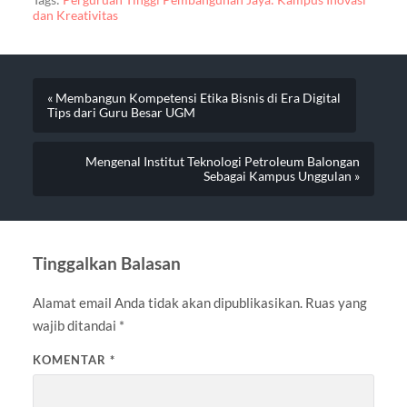
Tags:
Perguruan Tinggi Pembangunan Jaya: Kampus Inovasi
dan Kreativitas
« Membangun Kompetensi Etika Bisnis di Era Digital
Tips dari Guru Besar UGM
Mengenal Institut Teknologi Petroleum Balongan
Sebagai Kampus Unggulan »
Tinggalkan Balasan
Alamat email Anda tidak akan dipublikasikan.
Ruas yang
wajib ditandai
*
KOMENTAR
*